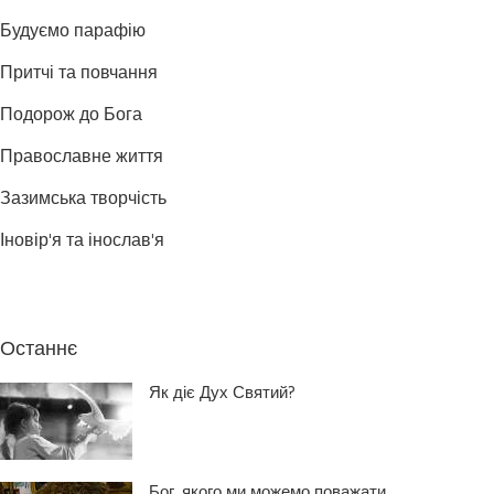
Будуємо парафію
Притчі та повчання
Подорож до Бога
Православне життя
Зазимська творчість
Іновір'я та інослав'я
Останнє
Як діє Дух Святий?
Бог, якого ми можемо поважати