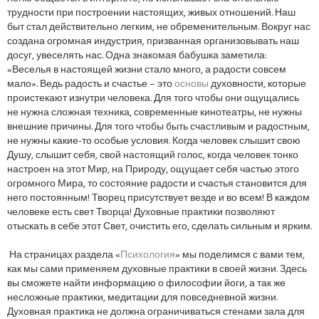
трудности при построении настоящих, живых отношений. Наш
быт стал действительно легким, не обременительным. Вокруг нас
создана огромная индустрия, призванная организовывать наш
досуг, увеселять нас. Одна знакомая бабушка заметила:
«Веселья в настоящей жизни стало много, а радости совсем
мало». Ведь радость и счастье – это
основы
духовности, которые
проистекают изнутри человека. Для того чтобы они ощущались
не нужна сложная техника, современные кинотеатры, не нужны
внешние причины. Для того чтобы быть счастливым и радостным,
не нужны какие-то особые условия. Когда человек слышит свою
Душу, слышит себя, свой настоящий голос, когда человек тонко
настроен на этот Мир, на Природу, ощущает себя частью этого
огромного Мира, то состояние радости и счастья становится для
него постоянным! Творец присутствует везде и во всем! В каждом
человеке есть свет Творца! Духовные практики позволяют
отыскать в себе этот Свет, очистить его, сделать сильным и ярким.
На страницах раздела «
Психология
» мы поделимся с вами тем,
как мы сами применяем духовные практики в своей жизни. Здесь
вы сможете найти информацию о философии йоги, а так же
несложные практики, медитации для повседневной жизни.
Духовная практика не должна ограничиваться стенами зала для