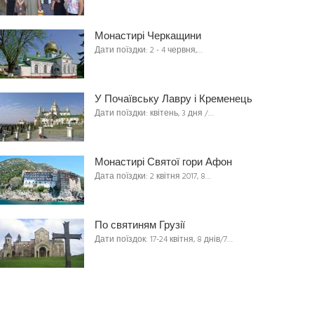
Монастирі Черкащини
Дати поїздки: 2 - 4 червня,…
У Почаївську Лавру і Кременець
Дати поїздки: квітень, 3 дня /…
Монастирі Святої гори Афон
Дата поїздки: 2 квітня 2017, 8…
По святиням Грузії
Дати поїздок: 17-24 квітня, 8 днів/7…