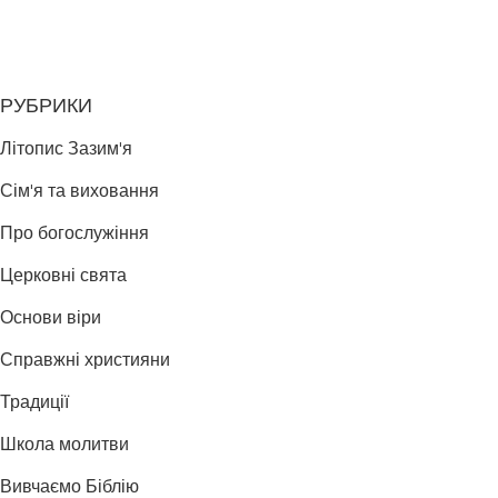
РУБРИКИ
Літопис Зазим'я
Сім'я та виховання
Про богослужіння
Церковні свята
Основи віри
Справжні християни
Традиції
Школа молитви
Вивчаємо Біблію