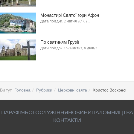
Монастирі Святої гори Афон
Дата поїздки: 2 квітня 2017, 8…
По святиням Грузії
Дати поїздок: 17-24 квітня, 8 днів/7…
Ви тут:
Головна
Рубрики
Церковні свята
Христос Воскрес!
ПАРАФІЯ
БОГОСЛУЖІННЯ
НОВИНИ
ПАЛОМНИЦТВА
КОНТАКТИ