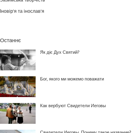
Зазимська творчість
Іновір'я та інослав'я
Останнє
Як діє Дух Святий?
Бог, якого ми можемо поважати
Как вербуют Свидетели Иеговы
Свидетели Иеговы. Почему такое название?