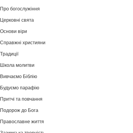
Про богослужіння
Церковні свята
Основи віри
Справжні християни
Традиції
Школа молитви
Вивчаємо Біблію
Будуємо парафію
Притчі та повчання
Подорож до Бога
Православне життя