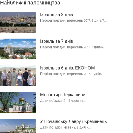
Найближчі паломництва
Ізраїль за 8 днів
Період поїздки: вересень 2017, 8 днів/7…
Ізраїль за 7 днів
Період поїздки: вересень 2017, 7 днів/6…
Ізраїль за 6 днів. ЕКОНОМ
Період поїздки: вересень 2017, 6 днів/5…
Монастирі Черкащини
Дати поїздки: 2 - 4 червня,…
У Почаївську Лавру і Кременець
Дати поїздки: квітень, 3 дня /…