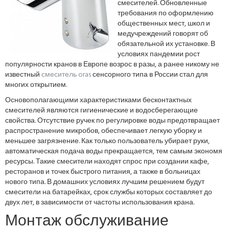
смесителей. Обновленные
требования по оформлению
общественных мест, школ и
медучреждений говорят об
обязательной их установке. В
условиях пандемии рост
популярности кранов в Европе возрос в разы, а ранее никому не
известный
смеситель oras
сенсорного типа в России стал для
многих открытием.
Основополагающими характеристиками бесконтактных
смесителей являются гигиенические и водосберегающие
свойства. Отсутствие ручек по регулировке воды предотвращает
распространение микробов, обеспечивает легкую уборку и
меньшее загрязнение. Как только пользователь убирает руки,
автоматическая подача воды прекращается, тем самым экономя
ресурсы. Такие смесители находят спрос при создании кафе,
ресторанов и точек быстрого питания, а также в больницах
нового типа. В домашних условиях лучшим решением будут
смесители на батарейках, срок службы которых составляет до
двух лет, в зависимости от частоты использования крана.
Монтаж обслуживание