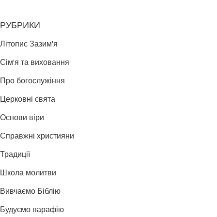
РУБРИКИ
Літопис Зазим'я
Сім'я та виховання
Про богослужіння
Церковні свята
Основи віри
Справжні християни
Традиції
Школа молитви
Вивчаємо Біблію
Будуємо парафію