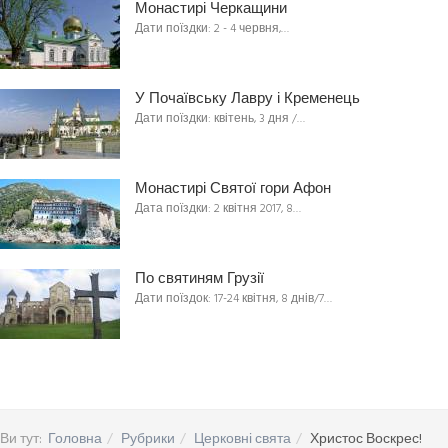
Монастирі Черкащини
Дати поїздки: 2 - 4 червня,…
У Почаївську Лавру і Кременець
Дати поїздки: квітень, 3 дня /…
Монастирі Святої гори Афон
Дата поїздки: 2 квітня 2017, 8…
По святиням Грузії
Дати поїздок: 17-24 квітня, 8 днів/7…
Ви тут:
Головна
Рубрики
Церковні свята
Христос Воскрес!