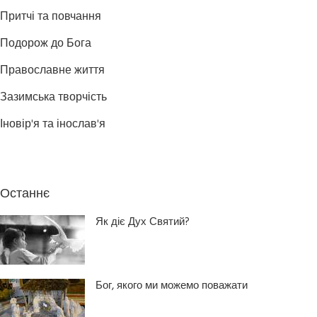
Притчі та повчання
Подорож до Бога
Православне життя
Зазимська творчість
Іновір'я та інослав'я
Останнє
Як діє Дух Святий?
Бог, якого ми можемо поважати