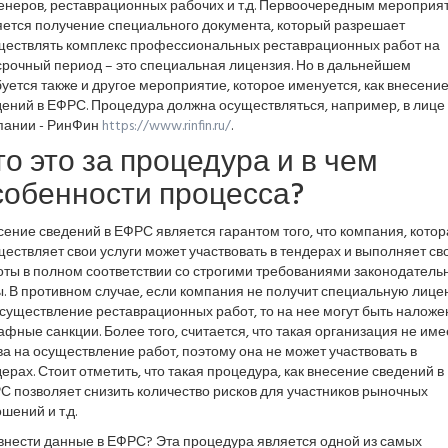
енеров, реставрационных рабочих и т.д. Первоочередным мероприя
яется получение специального документа, который разрешает
ществлять комплекс профессиональных реставрационных работ на
срочный период – это специальная лицензия. Но в дальнейшем
уется также и другое мероприятие, которое именуется, как внесени
дений в ЕФРС. Процедура должна осуществляться, например, в лице
пании - РинФин
https://www.rinfin.ru/
.
то это за процедура и в чем
собенности процесса?
ение сведений в ЕФРС является гарантом того, что компания, котор
ествляет свои услуги может участвовать в тендерах и выполняет св
оты в полном соответствии со строгими требованиями законодатель
. В противном случае, если компания не получит специальную лиц
существление реставрационных работ, то на нее могут быть налож
фные санкции. Более того, считается, что такая организация не име
а на осуществление работ, поэтому она не может участвовать в
ерах. Стоит отметить, что такая процедура, как внесение сведений в
 позволяет снизить количество рисков для участников рыночных
шений и т.д.
 внести данные в ЕФРС? Эта процедура является одной из самых