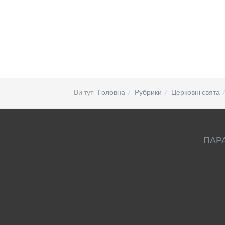
Ви тут:
Головна
Рубрики
Церковні свята
ПАР