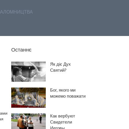
АЛОМНИЦТВА
Останнє
Як діє Дух
Святий?
Бог, якого ми
можемо поважати
ками
Как вербуют
ая
Свидетели
Иеговы