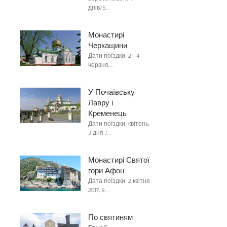
днів/5…
Монастирі
Черкащини
Дати поїздки: 2 - 4
червня,…
У Почаївську
Лавру і
Кременець
Дати поїздки: квітень,
3 дня /…
Монастирі Святої
гори Афон
Дата поїздки: 2 квітня
2017, 8…
По святиням