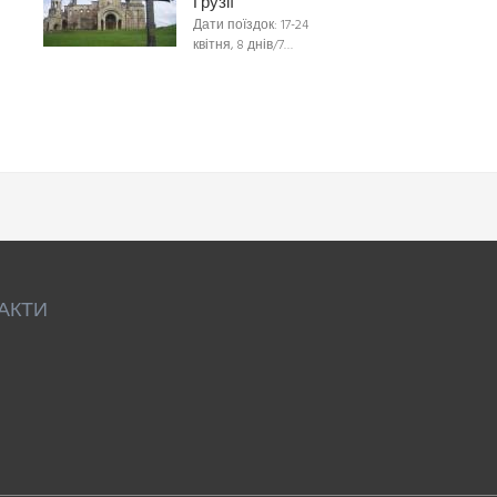
Грузії
Дати поїздок: 17-24
квітня, 8 днів/7…
АКТИ