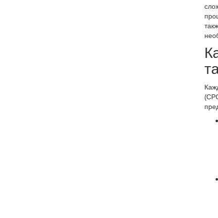
слож
проц
такж
нео
К
т
Каж
(СРО
пре