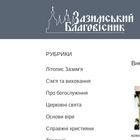
РУБРИКИ
Вн
Літопис Зазим'я
Сім'я та виховання
Про богослужіння
Церковні свята
Основи віри
Справжні християни
комп