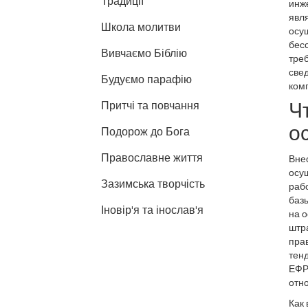
Традиції
инж
явл
Школа молитви
осу
бес
Вивчаємо Біблію
треб
све
Будуємо парафію
ком
Ч
Притчі та повчання
о
Подорож до Бога
Православне життя
Внес
осущ
Зазимська творчість
раб
базы
Іновір'я та інослав'я
на о
штра
прав
тенд
ЕФРС
отно
Как