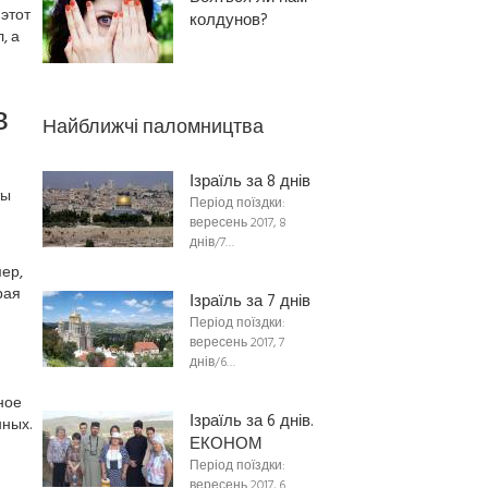
этот
колдунов?
, а
в
Найближчі паломництва
Ізраїль за 8 днів
ты
Період поїздки:
вересень 2017, 8
днів/7…
ер,
рая
Ізраїль за 7 днів
Період поїздки:
вересень 2017, 7
днів/6…
ное
Ізраїль за 6 днів.
ных.
ЕКОНОМ
Період поїздки:
вересень 2017, 6