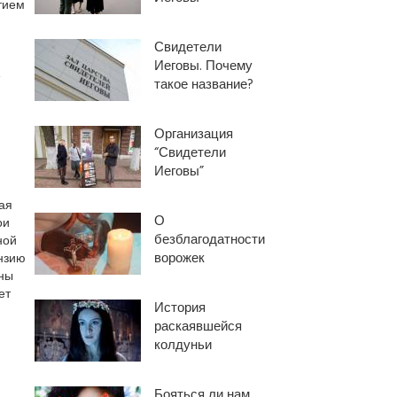
тием
Свидетели
Иеговы. Почему
е
такое название?
Организация
“Свидетели
Иеговы”
ая
О
ои
безблагодатности
ной
ворожек
ензию
ены
ет
История
раскаявшейся
колдуньи
Бояться ли нам