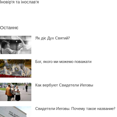
Іновір'я та інослав'я
Останнє
Як діє Дух Святий?
Бог, якого ми можемо поважати
Как вербуют Свидетели Иеговы
Свидетели Иеговы. Почему такое название?