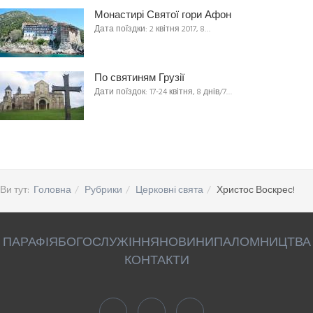
Монастирі Святої гори Афон
Дата поїздки: 2 квітня 2017, 8…
По святиням Грузії
Дати поїздок: 17-24 квітня, 8 днів/7…
Ви тут:
Головна
Рубрики
Церковні свята
Христос Воскрес!
ПАРАФІЯ
БОГОСЛУЖІННЯ
НОВИНИ
ПАЛОМНИЦТВА
КОНТАКТИ