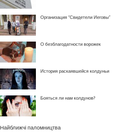
Организация “Свидетели Иеговы”
О безблагодатности ворожек
История раскаявшейся колдуньи
Бояться ли нам колдунов?
Найближчі паломництва