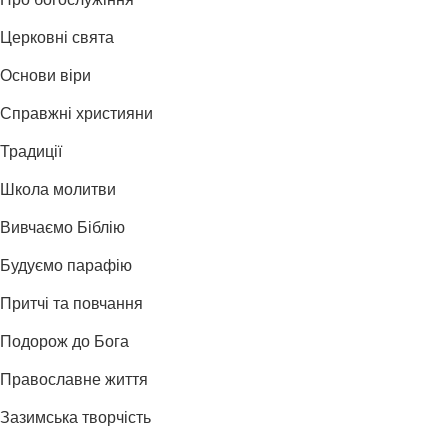
Про богослужіння
Церковні свята
Основи віри
Справжні християни
Традиції
Школа молитви
Вивчаємо Біблію
Будуємо парафію
Притчі та повчання
Подорож до Бога
Православне життя
Зазимська творчість