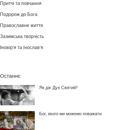
Притчі та повчання
Подорож до Бога
Православне життя
Зазимська творчість
Іновір'я та інослав'я
Останнє
Як діє Дух Святий?
Бог, якого ми можемо поважати