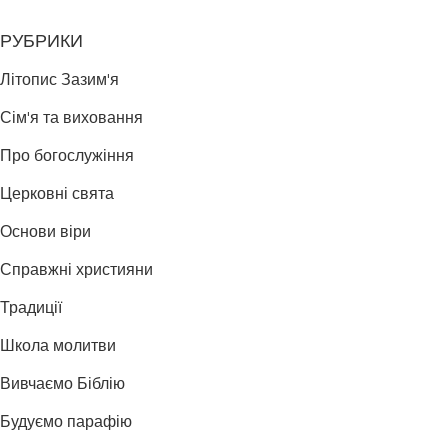
РУБРИКИ
Літопис Зазим'я
Сім'я та виховання
Про богослужіння
Церковні свята
Основи віри
Справжні християни
Традиції
Школа молитви
Вивчаємо Біблію
Будуємо парафію