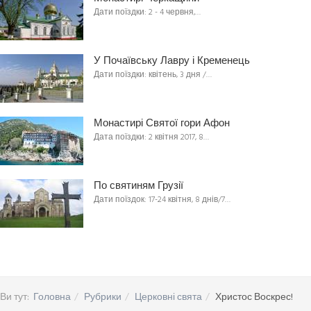
Дати поїздки: 2 - 4 червня,…
У Почаївську Лавру і Кременець
Дати поїздки: квітень, 3 дня /…
Монастирі Святої гори Афон
Дата поїздки: 2 квітня 2017, 8…
По святиням Грузії
Дати поїздок: 17-24 квітня, 8 днів/7…
Ви тут:
Головна
Рубрики
Церковні свята
Христос Воскрес!