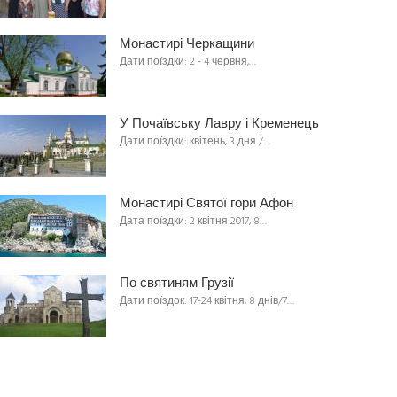
Монастирі Черкащини
Дати поїздки: 2 - 4 червня,…
У Почаївську Лавру і Кременець
Дати поїздки: квітень, 3 дня /…
Монастирі Святої гори Афон
Дата поїздки: 2 квітня 2017, 8…
По святиням Грузії
Дати поїздок: 17-24 квітня, 8 днів/7…