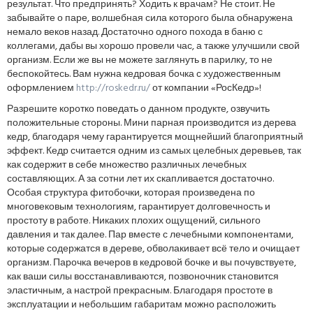
результат. Что предпринять? Ходить к врачам? Не стоит. Не
забывайте о паре, волшебная сила которого была обнаружена
немало веков назад. Достаточно одного похода в баню с
коллегами, дабы вы хорошо провели час, а также улучшили свой
организм. Если же вы не можете заглянуть в парилку, то не
беспокойтесь. Вам нужна кедровая бочка с художественным
оформлением
http://roskedr.ru/
от компании «РосКедр»!
Разрешите коротко поведать о данном продукте, озвучить
положительные стороны. Мини парная производится из дерева
кедр, благодаря чему гарантируется мощнейший благоприятный
эффект. Кедр считается одним из самых целебных деревьев, так
как содержит в себе множество различных лечебных
составляющих. А за сотни лет их скапливается достаточно.
Особая структура фитобочки, которая произведена по
многовековым технологиям, гарантирует долговечность и
простоту в работе. Никаких плохих ощущений, сильного
давления и так далее. Пар вместе с лечебными компонентами,
которые содержатся в дереве, обволакивает всё тело и очищает
организм. Парочка вечеров в кедровой бочке и вы почувствуете,
как ваши силы восстанавливаются, позвоночник становится
эластичным, а настрой прекрасным. Благодаря простоте в
эксплуатации и небольшим габаритам можно расположить