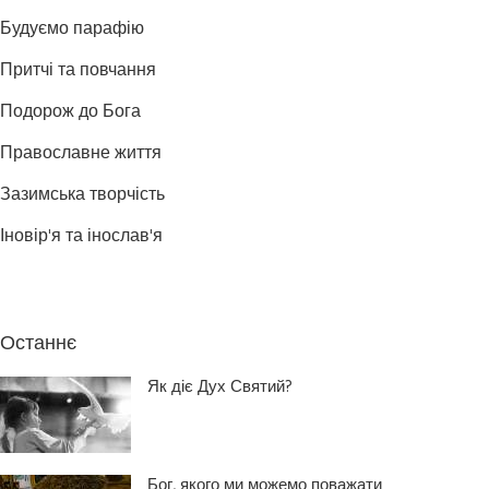
Будуємо парафію
Притчі та повчання
Подорож до Бога
Православне життя
Зазимська творчість
Іновір'я та інослав'я
Останнє
Як діє Дух Святий?
Бог, якого ми можемо поважати