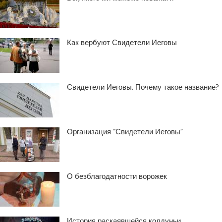
Как вербуют Свидетели Иеговы
Свидетели Иеговы. Почему такое название?
Организация “Свидетели Иеговы”
О безблагодатности ворожек
История раскаявшейся колдуньи