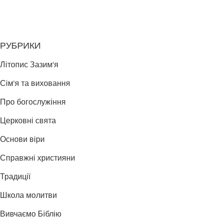
РУБРИКИ
Літопис Зазим'я
Сім'я та виховання
Про богослужіння
Церковні свята
Основи віри
Справжні християни
Традиції
Школа молитви
Вивчаємо Біблію