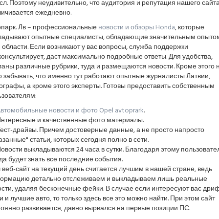
л. Поэтому неудивительно, что аудитория и репутация нашего сайт
личивается ежедневно.
опарк. Лв – профессиональные
новости и обзоры Honda
, которые
ладывают опытные специалисты, обладающие значительным опытом
 области. Если возникают у вас вопросы, служба поддержки
онсультирует, даст максимально подробные ответы. Для удобства,
аны различные рубрики, туда и размещаются новости. Кроме этого 
 забывать, что именно тут работают опытные журналисты Латвии,
графы, а кроме этого эксперты. Готовы предоставить собственным
ьзователям:
втомобильные новости и фото Opel avtoprark
.
нтересные и качественные фото материалы.
ест-драйвы. Причем достоверные данные, а не просто напросто
азанные" статьи, которых сегодня полно в сети.
овости выкладываются 24 часа в сутки. Благодаря этому пользовате
да будет знать все последние события.
веб-сайт на текущий день считается лучшим в нашей стране, ведь
ормацию детально отслеживаем и выкладываем лишь реальные
сти, удаляя бесконечные фейки. В случае если интересуют вас дриф
и и лучшие авто, то только здесь все это можно найти. При этом сайт
оянно развивается, давно вырвался на первые позиции ПС.