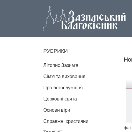
РУБРИКИ
Но
Літопис Зазим'я
Сім'я та виховання
Про богослужіння
Церковні свята
Основи віри
Справжні християни
факт