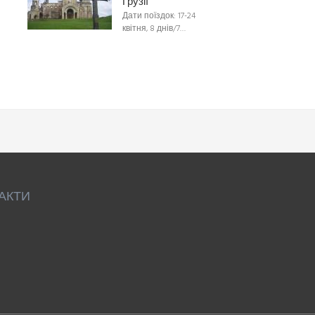
Грузії
Дати поїздок: 17-24
квітня, 8 днів/7…
АКТИ