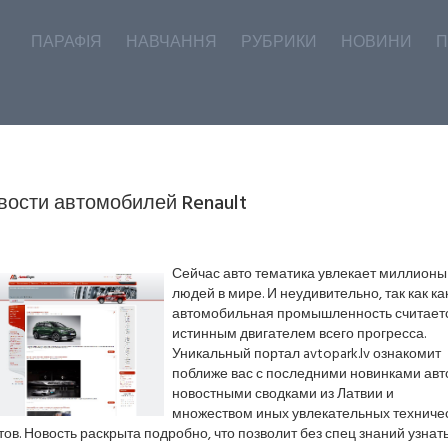
ПАРАФІЯ
НАВЧАННЯ
РУБРИКИ
НОВИНИ
П
вости автомобилей Renault
Сейчас авто тематика увлекает миллионы
людей в мире. И неудивительно, так как ка
автомобильная промышленность считает
истинным двигателем всего прогресса.
Уникальный портал avtopark.lv ознакомит
поближе вас с последними новинками авт
новостными сводками из Латвии и
множеством иных увлекательных техниче
ов. Новость раскрыта подробно, что позволит без спец знаний узнат