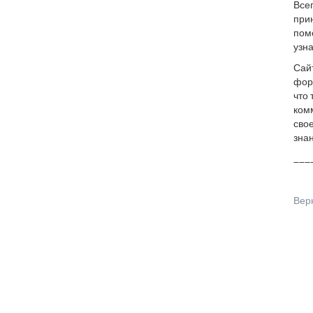
Все
прин
пом
узна
Сай
фор
что 
ком
сво
знан
___
Вер