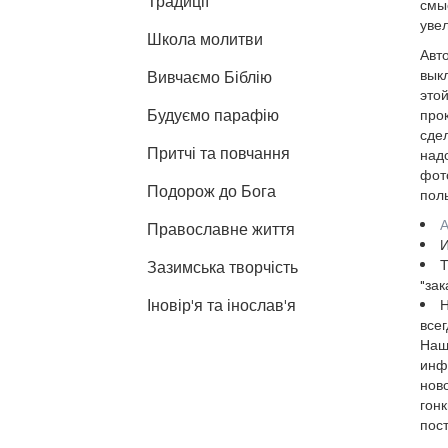
Традиції
смыс
уве
Школа молитви
Авт
вык
Вивчаємо Біблію
этой
Будуємо парафію
прок
сдел
Притчі та повчання
надо
фото
Подорож до Бога
пол
А
Православне життя
И
Т
Зазимська творчість
"зак
Іновір'я та інослав'я
Н
всег
Наш 
инф
ново
гонк
пост