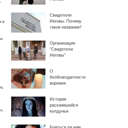
а
Свидетели
Иеговы. Почему
 в
такое название?
не
Организация
“Свидетели
Иеговы”
О
безблагодатности
ворожек
ль
История
раскаявшейся
т,
колдуньи
Бояться ли нам