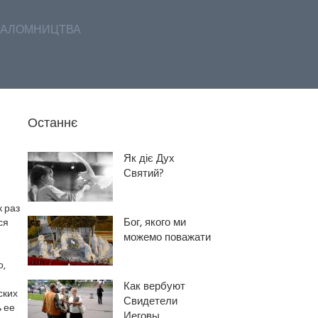
АЛОМНИЦТВА
Останнє
Як діє Дух
Святий?
к раз
Бог, якого ми
ся
можемо поважати
о,
Как вербуют
ских
Свидетели
ь ее
Иеговы