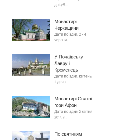
днів/5…
Монастирі
Черкащини
Дати поїздки: 2 - 4
червня,…
У Почаївську
Лавру і
Кременець
Дати поїздки: квітень,
3 дня /…
Монастирі Святої
гори Афон
Дата поїздки: 2 квітня
2017, 8…
По святиням