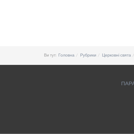
Ви тут:
Головна
Рубрики
Церковні свята
ПАР