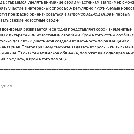
гда стараемся уделять внимание своим участникам. Например смож
ять участие в интересных опросах. А регулярно публикуемые новос
огут прекрасно ориентироваться в
автомобильном мире
и первым
вать свежие новостные сводки.
т все-время развивается и сегодня представляет собой знаменитый
ум с интересными новостными сводками. Кроме того хотим сообщит
только для своих участников создали возможность по размещению
ментариев. Благодаря чему сможете задавать вопросы или высказыв
е мнение. Так как тематическое общение, поможет вам одновременн
ия получать, а кроме того помощь.
________________________________________________________
нуться