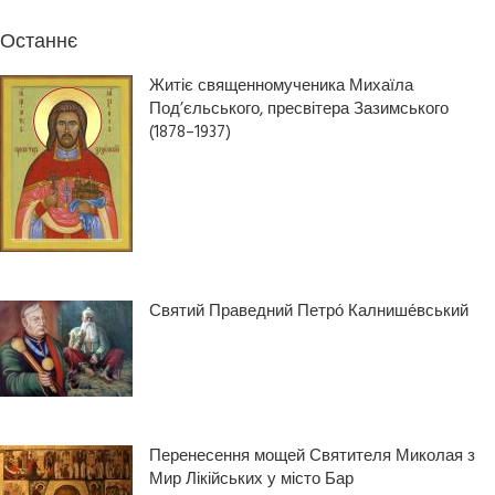
Останнє
Житіє священномученика Михаїла
Под’єльського, пресвітера Зазимського
(1878–1937)
Святий Праведний Петро́ Калнише́вський
Перенесення мощей Святителя Миколая з
Мир Лікійських у місто Бар