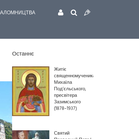
АЛОМНИЦТВА
Останнє
Житіє
священномученика
Михаїла
Под’єльського,
пресвітера
Зазимського
(1878–1937)
Святий