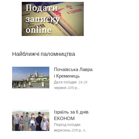
Найближчі паломництва
Почаївська Лавра
і Кременець
Дати поїздки: 28-29
червня 2019 р.,…
Ізраїль за 6 днів.
ЕКОНОМ
Період поїздки:
вересень 2019 р., 6…