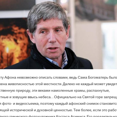
ту Афона невозможно описать словами, ведь Сама Богоматерь был
ена живописностью этой местности. Далеко не каждый может увидет
твенную природу, эти веками намоленные храмы, распахнутые,
тные и зовущие ввысь небеса… Официально на Святой горе запре
 фото- и видеосъемка, поэтому каждый афонский снимок становитс
ящей исторической и духовной ценностью. Тем более, если это рабо
тного греческого фотохудожника Костаса Асимиса. Его поразительн