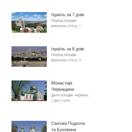
Ізраїль за 7 днів
Період поїздки:
вересень 2019 р., 7…
Ізраїль за 8 днів
Період поїздки:
вересень 2019 р., 8…
Монастирі
Черкащини
Дати поїздки: червень,
2 дні/2 ночі…
Святині Поділля
та Буковини