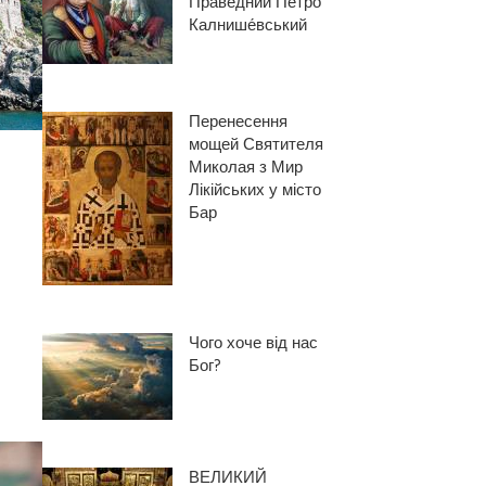
Праведний Петро́
Калнише́вський
Перенесення
мощей Святителя
Миколая з Мир
Лікійських у місто
Бар
Чого хоче від нас
Бог?
ВЕЛИКИЙ