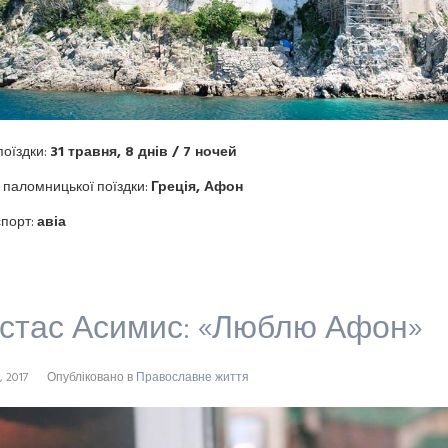
поїздки:
31 травня
,
8
днів
/ 7
ночей
 паломницької поїздки:
Греція, Афон
порт:
авіа
стас Асимис: «Люблю Афон»
, 2017
Опубліковано в
Православне життя