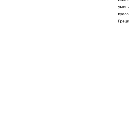
умени
красо
Греци