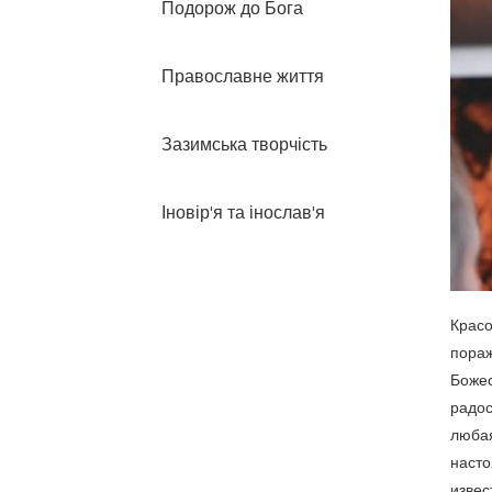
Подорож до Бога
Православне життя
Зазимська творчість
Іновір'я та інослав'я
Красо
пораж
Божес
радос
любая
насто
извес