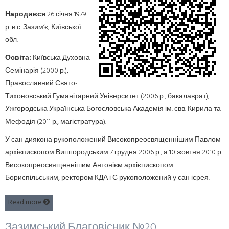
Народився
26 січня 1979
р. в с. Зазим’є, Київської
обл.
Освіта:
Київська Духовна
Семінарія (2000 р.),
Православний Свято-
Тихоновський Гуманітарний Університет (2006 р., бакалаврат),
Ужгородська Українська Богословська Академія ім. свв. Кирила та
Мефодія (2011 р., магістратура).
У сан диякона рукоположений Високопреосвященнішим Павлом
архієпископом Вишгородським 7 грудня 2006 р., а 10 жовтня 2010 р.
Високопреосвященнішим Антонієм архієпископом
Бориспільським, ректором КДА і С рукоположений у сан ієрея.
Read more
Зазимський Благовісник №20