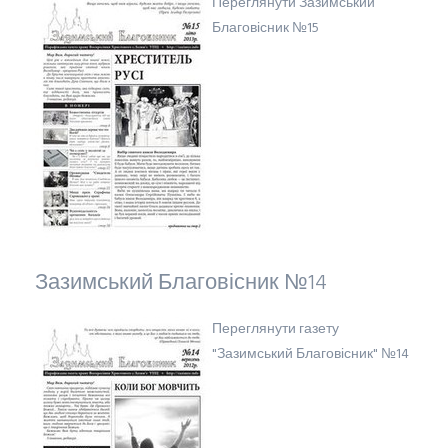
Переглянути Зазимський
Благовісник №15
Зазимський Благовісник №14
Переглянути газету
"Зазимський Благовісник" №14