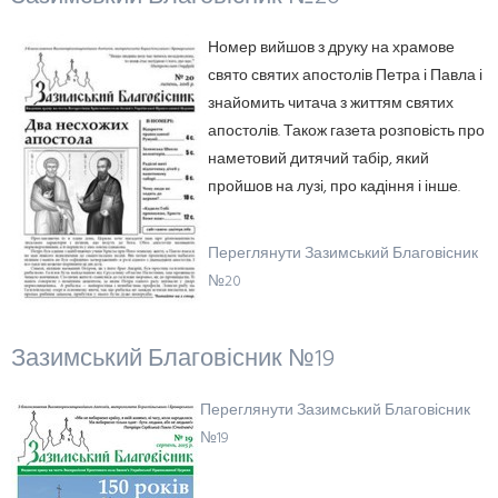
Номер вийшов з друку на храмове
свято святих апостолів Петра і Павла і
знайомить читача з життям святих
апостолів. Також газета розповість про
наметовий дитячий табір, який
пройшов на лузі, про кадіння і інше.
Переглянути Зазимський Благовісник
№20
Зазимський Благовісник №19
Переглянути Зазимський Благовісник
№19