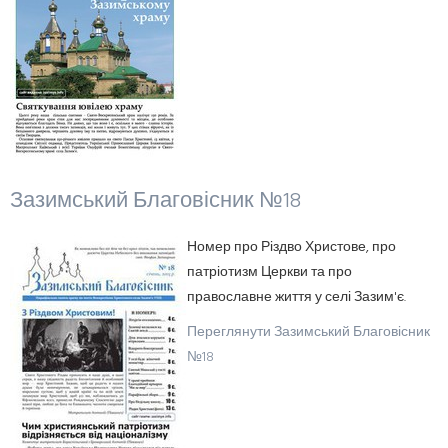
Зазимський Благовісник №18
Номер про Різдво Христове, про
патріотизм Церкви та про
православне життя у селі Зазим'є.
Переглянути Зазимський Благовісник
№18