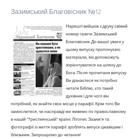
Зазимський Благовісник №12
Нарешті вийшов з друку свіжий
номер газети Зазимський
Благовісник. До вашої уваги у
цьому випуску пропонуємо
матеріали, які допоможуть
зорієнтуватися на шляху до
Бога. Після прочитаня випуску
Ви дізнаєтеся як потрібно
читати Біблію, хто такий
духівник і для чого він
потрібний, як знайти своє місце у парафії. Крім того Ви
замислитеся, чи насправді ми живемо по православному
в нашій "ﾅристиянській" країні. Літопис Зазим'я та
фотографії із життя парафії зроблять випуск цікавішим і
близьким. Запрошуємо до читання!