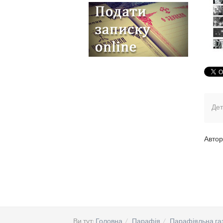
Дет
Автор
Ви тут:
Головна
Парафія
Парафіяльна га