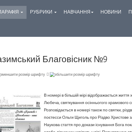
ПАРАФІЯ
РУБРИКИ
НАВЧАННЯ
НОВИНИ
П
азимський Благовісник №9
В номері в більшій мірі відображається життя
Любеча, святкування осінньогого храмового св
Розповідається в номері також по святки, різдв
поєтесси Ольги Щиголь про Різдво Христове з
Наукова стаття про докази існування Бога пока