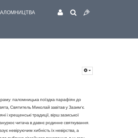
АЛОМНИЦТВА
 храму: паломницька поїздка парафіян до
ята, Святитель Миколай завітав у Зазим'є.
яні і хрещенські традиції, вірш зазиської
анурює читача в давнє родинне святкування.
зує невіруючим хибність їх невірства, а