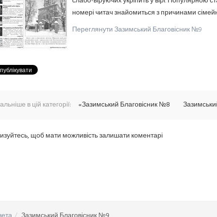
слабо-віруючих укріпить у вірі. Популярною с
номері читач знайомиться з причинами сімейних
Переглянути Зазимський Благовісник №9
альніше в цій категорії:
«Зазимський Благовісник №8
Зазимськи
изуйтесь, щоб мати можливість залишати коментарі
зета
Зазимський Благовісник №9