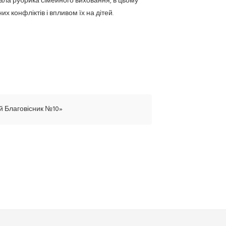
тала рубрика сімейного виховання, в цьому
 конфліктів і впливом їх на дітей.
й Благовісник №10»