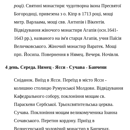
році)
. Святині монастиря: чудотворна ікона Пресвятої
Богородиці, привезена з о. Кіпр в 1713 році, мощі
митр. Варлаама, мощі свв. Антипія і Вікентія.
Відвідування жіночого монастиря Агапія (осн.1641-
1643 рр.), названого на ім'я старця Агапія, учня Паїсія
Величковського. Жіночий монастир Варатек. Мощі
прп. Йосипа. Повернення в Нямец. Вечеря. Ночівля.
4 день. Середа. Нямец - Ясси - Сучава - Банчени
Сніданок. Виїзд в Ясси. Переїзд в місто Ясси -
колишню столицю Румунської Молдови. Відвідування
Кафедрального собору, поклоніння мощам св.
Параскеви Сербської. Трьохсвятительська церква.
Сучава. Поклоніння мощам великомученика Іоанна
Сочавського. Перетин кордону. Приїзд в
Вознесенський чоловічий монастир в Банченах.