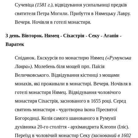
Сучевіца
(1581 г.)
, відвідування усипальниці предків
святителя Петра Могили. Прибуття в Нямецьку Лавру.
Вечеря. Ночівля в готелі монастиря.
3 день. Вівторок. Нямец - Сіхастрія - Секу - Агапія -
Варатек
Сніданок. Екскурсія по монастирю Нямец
(«Румунська
Лавра»)
. Молебень біля мощей прп. Паїсія
Величковського. Відвідування кістниці з мощами
монахів, які проживали в монастирі. Вечеря. Ночівля в
готелі монастиря Нямец. Відвідування чоловічого
монастиря Сіхастрія, заснованого в 1655 році. Серед
святинь монастиря - чудотворна ікона Пресвятої
Богородиці. Келія самого шанованого в Румунії
духівника 20-го століття - архімандрита Клеопи (Іліє).
Переїзд в чоловічий монастир Секу
(заснований в 1602