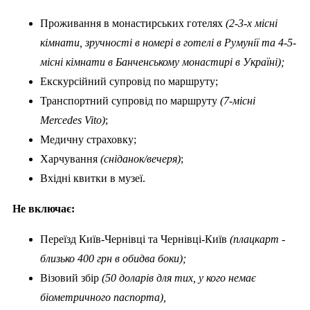
Проживання в монастирських готелях
(2-3-х місні
кімнати, зручності в номері в готелі в Румунії та 4-5-
місні кімнати в Банченському монастирі в Україні);
Екскурсійний супровід по маршруту;
Транспортний супровід по маршруту
(7-
місні
Mercedes Vito)
;
Медичну страховку;
Харчування
(сніданок/вечеря)
;
Вхідні квитки в музеї.
Не включає:
Переїзд Київ-Чернівці та Чернівці-Київ
(плацкарт -
близько 400 грн в обидва боки);
Візовий збір
(50 доларів для тих, у кого немає
біометричного паспорта)
,