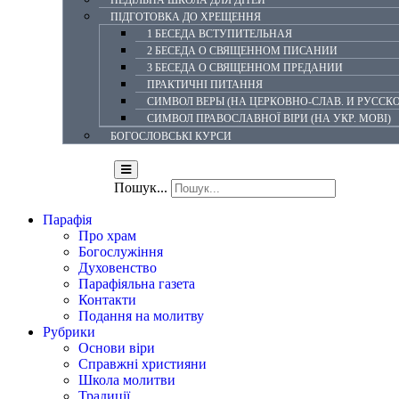
НЕДІЛЬНА ШКОЛА ДЛЯ ДІТЕЙ
ПІДГОТОВКА ДО ХРЕЩЕННЯ
1 БЕСЕДА ВСТУПИТЕЛЬНАЯ
2 БЕСЕДА О СВЯЩЕННОМ ПИСАНИИ
3 БЕСЕДА О СВЯЩЕННОМ ПРЕДАНИИ
ПРАКТИЧНІ ПИТАННЯ
СИМВОЛ ВЕРЫ (НА ЦЕРКОВНО-СЛАВ. И РУССК
СИМВОЛ ПРАВОСЛАВНОЇ ВІРИ (НА УКР. МОВІ)
БОГОСЛОВСЬКІ КУРСИ
НОВИНИ
ПАЛОМНИЦТВА
ПОМИНАН
Пошук...
Парафія
Про храм
Богослужіння
Духовенство
Парафіяльна газета
Контакти
Подання на молитву
Рубрики
Основи віри
Справжні християни
Школа молитви
Традиції