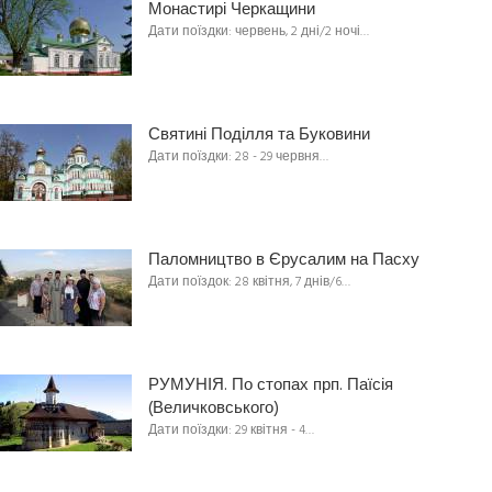
Монастирі Черкащини
Дати поїздки: червень, 2 дні/2 ночі…
Святині Поділля та Буковини
Дати поїздки: 28 - 29 червня…
Паломництво в Єрусалим на Пасху
Дати поїздок: 28 квітня, 7 днів/6…
РУМУНІЯ. По стопах прп. Паїсія
(Величковського)
Дати поїздки: 29 квітня - 4…