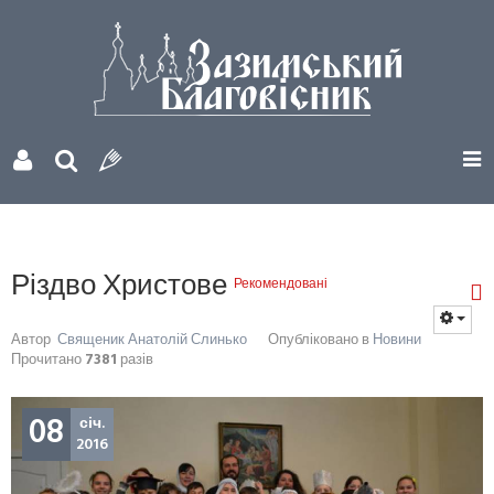
Різдво Христове
Рекомендовані
Автор
Священик Анатолій Слинько
Опубліковано в
Новини
Прочитано
7381
разів
08
січ.
2016