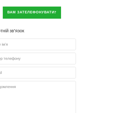
ВАМ ЗАТЕЛЕФОНУВАТИ?
тній зв'язок
 ім'я
р телефону
l
домлення