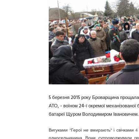
5 березня 2015 року Броварщина прощалас
АТО, - воїном 24-ї окремої механізованої
батареї Щуром Володимиром Івановичем.
Вигуками "Герої не вмирають" і свічками 4 
односельчанина. Вони супроводжували гер