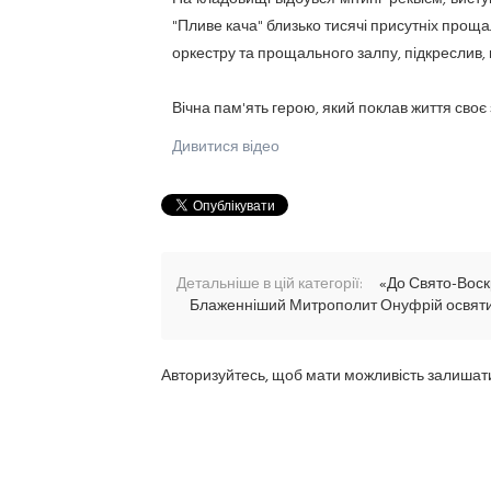
"Пливе кача" близько тисячі присутніх проща
оркестру та прощального залпу, підкреслив,
Вічна пам'ять герою, який поклав життя своє з
Дивитися відео
Детальніше в цій категорії:
«До Свято-Воскр
Блаженніший Митрополит Онуфрій освятив 
Авторизуйтесь, щоб мати можливість залишат