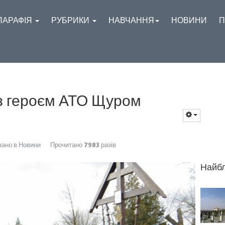
ПАРАФІЯ
РУБРИКИ
НАВЧАННЯ
НОВИНИ
П
з героєм АТО Щуром
вано в
Новини
Прочитано
7983
разів
Найбл