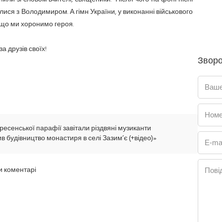
лися з Володимиром. А гімн України, у виконанні військового
 що ми хоронимо героя.
а друзів своїх!
Зворо
Ваше
Номе
есенської парафії завітали різдвяні музиканти
будівництво монастиря в селі Зазим’є (+відео)»
E-mai
и коментарі
Пові