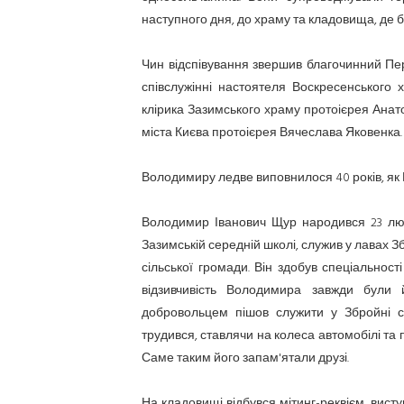
наступного дня, до храму та кладовища, де 
Чин відспівування звершив благочинний Пе
співслужінні настоятеля Воскресенського
клірика Зазимського храму протоієрея Анато
міста Києва протоієрея Вячеслава Яковенка.
Володимиру ледве виповнилося 40 років, як Г
Володимир Іванович Щур народився 23 лютог
Зазимській середній школі, служив у лавах Зб
сільської громади. Він здобув спеціальност
відзивчивість Володимира завжди були
добровольцем пішов служити у Збройні си
трудився, ставлячи на колеса автомобілі та 
Саме таким його запам'ятали друзі.
На кладовищі відбувся мітинг-реквієм, висту