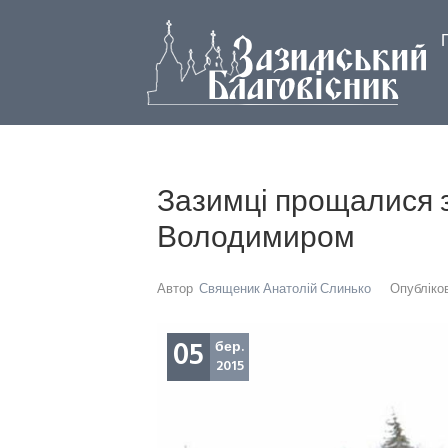
Зазимці прощалися 
Володимиром
Автор
Священик Анатолій Слинько
Опубліко
05
бер.
2015