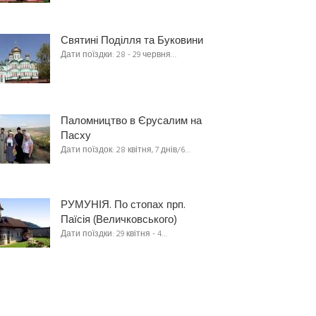
Святині Поділля та Буковини
Дати поїздки: 28 - 29 червня…
Паломництво в Єрусалим на
Пасху
Дати поїздок: 28 квітня, 7 днів/6…
РУМУНІЯ. По стопах прп.
Паїсія (Величковського)
Дати поїздки: 29 квітня - 4…