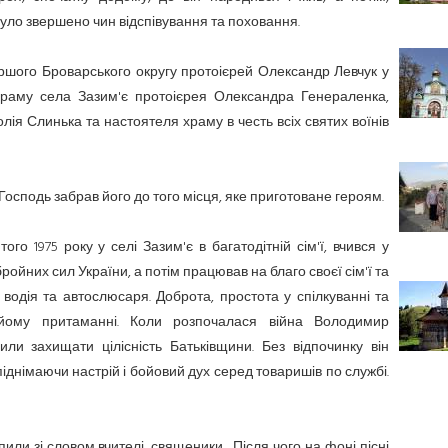
було звершено чин відспівування та поховання.
ршого Броварського округу протоієрей Олександр Левчук у
 храму села Зазим'є протоієрея Олександра Генераленка,
лія Слинька та настоятеля храму в честь всіх святих воїнів
осподь забрав його до того місця, яке приготоване героям.
о 1975 року у селі Зазим'є в багатодітній сім'ї, вчився у
ройних сил України, а потім працював на благо своєї сім'ї та
і водія та автослюсаря. Доброта, простота у спілкуванні та
 йому притаманні. Коли розпочалася війна Володимир
ли захищати цілісність Батьківщини. Без відпочинку він
піднімаючи настрій і бойовий дух серед товаришів по службі.
пили зі словом вчителі, священики. Після чого на фоні пісні