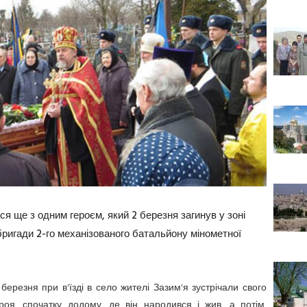
я ще з одним героєм, який 2 березня загинув у зоні
 бригади 2-го механізованого батальйону мінометної
березня при в'їзді в село жителі Зазим'я зустрічали свого
оя, спочатку додому, де він народився і жив, а потім,