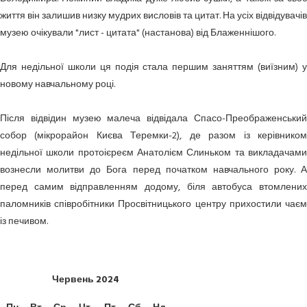
життя він залишив низку мудрих висловів та цитат. На усіх відвідувачів
музею очікували "лист - цитата" (настанова) від Блаженнішого.
Для недільної школи ця подія стала першим заняттям (виїзним) у
новому навчальному році.
Після відвідин музею малеча відвідала Спасо-Преображенський
собор (мікрорайон Києва Теремки-2), де разом із керівником
недільної школи протоієреєм Анатолієм Слиньком та викладачами
вознесли молитви до Бога перед початком навчального року. А
перед самим відправленням додому, біля автобуса втомлених
паломників співробітники Просвітницького центру прихостили чаєм
із печивом.
Червень
2024