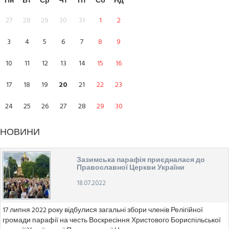
Пн
Вт
Ср
Чт
Пт
Сб
Нд
27
28
29
30
31
1
2
3
4
5
6
7
8
9
10
11
12
13
14
15
16
17
18
19
20
21
22
23
24
25
26
27
28
29
30
НОВИНИ
Зазимська парафія приєдналася до
Православної Церкви України
18.07.2022
17 липня 2022 року відбулися загальні збори членів Релігійної
громади парафії на честь Воскресіння Христового Бориспільської