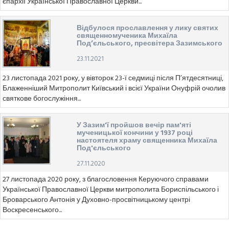
єпархії Української Православної Церкви...
Відбулося прославлення у лику святих
священномученика Михаїла
Под’єльського, пресвітера Зазимського
23.11.2021
23 листопада 2021 року, у вівторок 23-ї седмиці після П’ятдесятниці,
Блаженніший Митрополит Київський і всієї України Онуфрій очолив
святкове богослужіння...
У Зазим'ї пройшов вечір пам'яті
мученицької кончини у 1937 році
настоятеля храму священника Михаїла
Под'єльського
27.11.2020
27 листопада 2020 року, з благословення Керуючого справами
Української Православної Церкви митрополита Бориспільського і
Броварського Антонія у Духовно-просвітницькому центрі
Воскресенського...