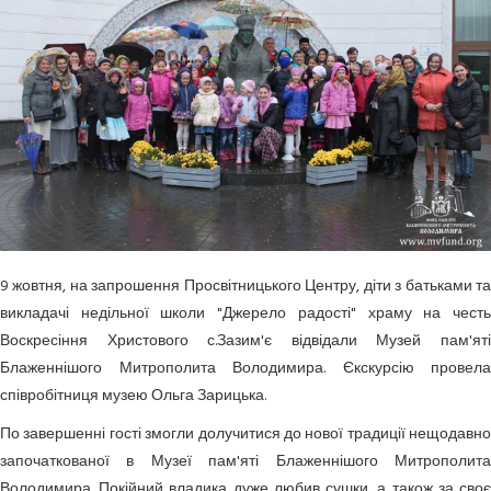
9 жовтня, на запрошення Просвітницького Центру, діти з батьками та
викладачі недільної школи "Джерело радості" храму на честь
Воскресіння Христового с.Зазим'є відвідали Музей пам'яті
Блаженнішого Митрополита Володимира. Єкскурсію провела
співробітниця музею Ольга Зарицька.
По завершенні гості змогли долучитися до нової традиції нещодавно
започаткованої в Музеї пам'яті Блаженнішого Митрополита
Володимира. Покійний владика дуже любив сушки, а також за своє