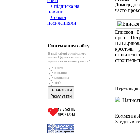
сайті
Домодедовс
+ підписка на
часто пров
новини
+ обмін
посиланнями
Епископ Е
преп. Пет
П.П.Ершов
Опитування сайту
крестьян 
В якій сфері суспільного
строитель
життя Церква повинна
строительст
приймати активну участь?
освіта
політика
медицина
сім'я
Переглядів:
Написат
Комментарі
Зайдіть в с