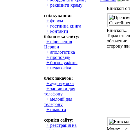
+ реквізити храму
Епископ с 
спілкування:
+ форум
+ гостинна книга
Епископ..
+ контакти
Торжестве
бібліотека сайту:
облачение
+ віровчення
сторону жи
Церкви
+ апологетика
+ проповідь
+ богослужіння
+ педагогіка
блок закачок:
+ аудіомузика
+ заставки для
телефону
+ мелодії для
телефону
+ плакати
сервіси сайту:
+ реєстрація на
Монах с 