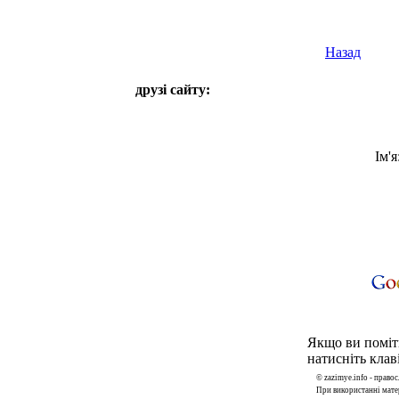
Назад
друзі сайту:
Ім'я
Якщо ви поміти
натисніть клаві
© zazimye.info - прав
При використанні матер