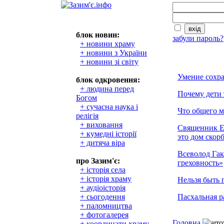
блок новин:
забули пароль?
+ новини храму
+ новини з України
+ новини зі світу
Умение сохра
блок одкровення:
+ людина перед
Почему дети 
Богом
+ сучасна наука і
Что общего 
релігія
+ виховання
Священник Е
+ кумедні історії
это дом скор
+ дитяча віра
Всеволод Гак
про Зазим'є:
греховность»
+ історія села
+ історія храму
Нельзя быть 
+ аудіоісторія
+ сьогодення
Пасхальная р
+ паломництва
+ фотогалерея
Головна
+ координати храму