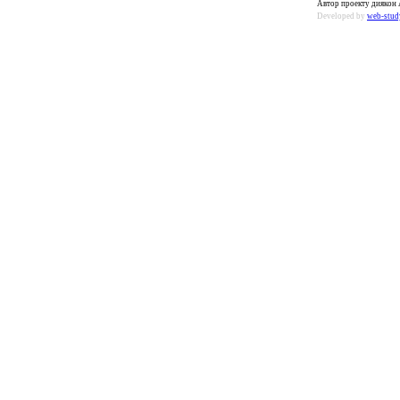
Автор проекту диякон 
Developed by
web-stud