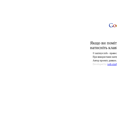
Якщо ви поміти
натисніть клаві
© zazimye.info - прав
При використанні матер
Автор проекту диякон 
Developed by
web-stud