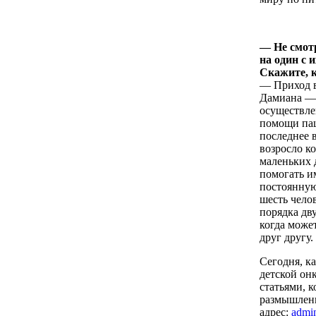
— Не смотр
на один с 
Скажите, к
— Приход в
Дамиана — 
осуществле
помощи пац
последнее 
возросло к
маленьких 
помогать и
постоянную
шесть чело
порядка дв
когда може
друг другу.
Сегодня, к
детской он
статьями, 
размышлени
адрес:
admi