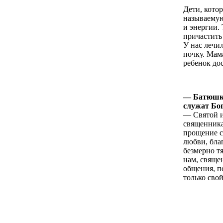
Дети, кото
называемую
и энергии.
причастить
У нас лечи
почку. Мам
ребенок до
— Батюшка
служат Бо
— Святой и
священника
прощение с
любви, бла
безмерно т
нам, свяще
общения, п
только сво