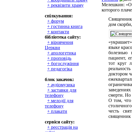
Мелешкин: «Он
+ реквізити храму
которого плач
спілкування:
Священник 
+ форум
дом скорби
+ гостинна книга
+ контакти
бібліотека сайту:
«украшает
+ віровчення
языке красо
Церкви
болезнью 
+ апологетика
пациент, е
+ проповідь
тот круг 
+ богослужіння
реальность
+ педагогіка
доктором ч
ежекварт
блок закачок:
ограничива
+ аудіомузика
заведения
+ заставки для
смерти. Но 
телефону
О том, что
+ мелодії для
столичного
телефону
честь свя
+ плакати
священник
сервіси сайту:
+ реєстрація на