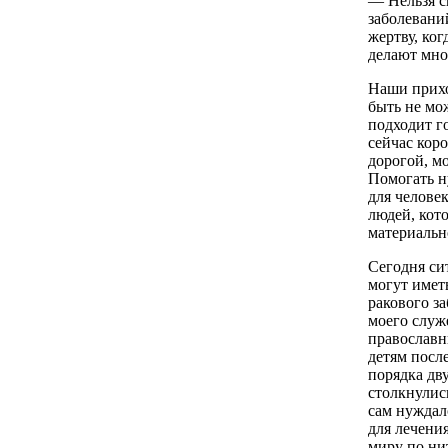
— Нельзя с
заболевани
жертву, ког
делают мно
Наши прихо
быть не мо
подходит г
сейчас коро
дорогой, м
Помогать н
для челове
людей, кот
материальн
Сегодня си
могут имет
ракового з
моего служ
православн
детям посл
порядка дв
столкнулис
сам нуждал
для лечения
миру по ни