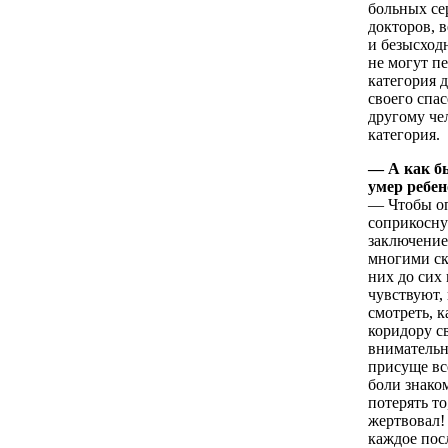
больных се
докторов, 
и безысход
не могут пе
категория 
своего спа
другому че
категория.
— А как бы
умер ребен
— Чтобы оп
соприкосну
заключение
многими ск
них до сих 
чувствуют, 
смотреть, 
коридору св
внимательн
присуще вс
боли знако
потерять то
жертвовал!
каждое пос