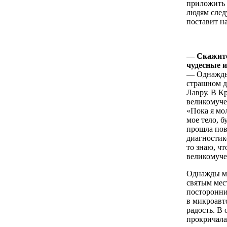
приложить 
людям след
поставит н
— Скажите
чудесные 
— Однажды 
страшном д
Лавру. В К
великомуче
«Пока я мол
мое тело, 
прошла пов
диагностик
то знаю, чт
великомуче
Однажды мы
святым мес
посторонни
в микроавт
радость. В
прокричала