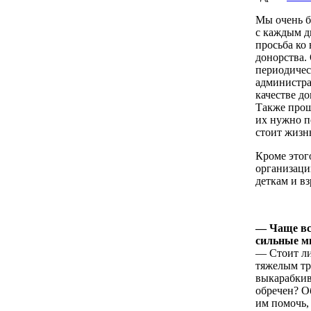
Мы очень б
с каждым д
просьба ко
донорства. 
периодичес
администра
качестве до
Также прош
их нужно п
стоит жизнь
Кроме этог
организаци
деткам и вз
— Чаще вс
сильные ми
— Стоит ли
тяжелым тр
выкарабкив
обречен? О
им помочь,