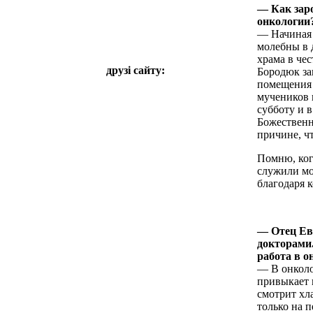
— Как зар
онкологии
— Начиная 
молебны в 
храма в че
друзі сайту:
Бородюк за
помещения 
мучеников 
субботу и 
Божественн
причине, ч
Помню, ког
служили мо
благодаря 
— Отец Евг
докторами
работа в о
— В онколо
привыкает 
смотрит хла
только на 