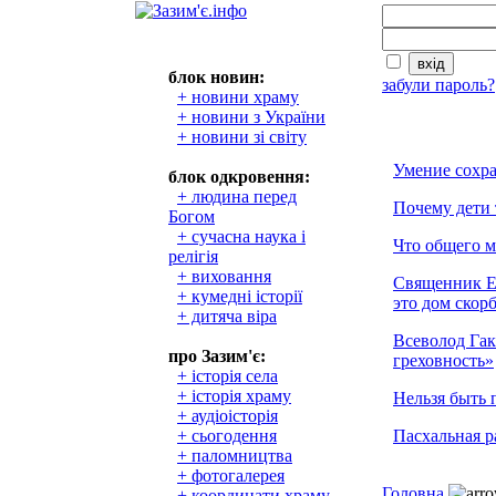
блок новин:
забули пароль?
+ новини храму
+ новини з України
+ новини зі світу
Умение сохра
блок одкровення:
+ людина перед
Почему дети 
Богом
+ сучасна наука і
Что общего 
релігія
+ виховання
Священник Е
+ кумедні історії
это дом скор
+ дитяча віра
Всеволод Гак
про Зазим'є:
греховность»
+ історія села
+ історія храму
Нельзя быть 
+ аудіоісторія
+ сьогодення
Пасхальная р
+ паломництва
+ фотогалерея
Головна
+ координати храму