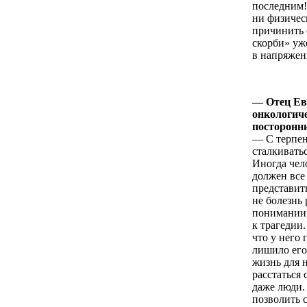
последним!
ни физичес
причинить 
скорби» уж
в напряжен
— Отец Евг
онкологиче
посторонни
— С терпен
сталкивать
Иногда чело
должен все
представит
не болезнь
понимании,
к трагедии.
что у него 
лишило его
жизнь для 
расстаться
даже люди.
позволить с