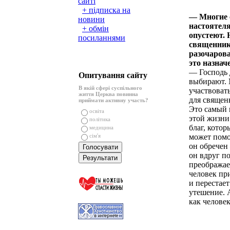
сайті
+ підписка на
— Многие с
новини
настоятел
+ обмін
опустеют. 
посиланнями
священнико
разочарова
это назнач
— Господь д
Опитування сайту
выбирают. 
В якій сфері суспільного
участвовать
життя Церква повинна
для священ
приймати активну участь?
Это самый 
освіта
этой жизни
політика
благ, кото
медицина
сім'я
может помоч
он обречен 
он вдруг п
преображае
человек пр
и перестает
утешение. 
как человек