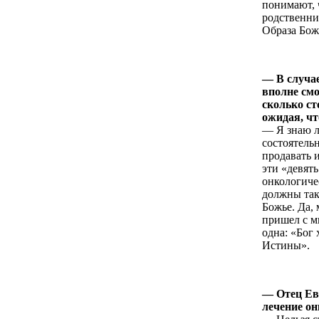
понимают, 
родственни
Образа Бож
— В случае
вполне смо
сколько ст
ожидая, чт
— Я знаю л
состоятель
продавать 
эти «девять
онкологиче
должны так
Божье. Да,
пришел с ми
одна: «Бог 
Истины».
— Отец Евг
лечение он