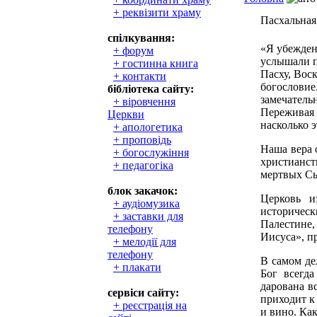
+ реквізити храму
Пасхальная
спілкування:
«Я убежден
+ форум
услышали п
+ гостинна книга
Пасху, Вос
+ контакти
богословие
бібліотека сайту:
замечатель
+ віровчення
Переживая 
Церкви
насколько э
+ апологетика
+ проповідь
Наша вера 
+ богослужіння
христианст
+ педагогіка
мертвых Сы
блок закачок:
Церковь и
+ аудіомузика
историче
+ заставки для
Палестине,
телефону
Иисуса», п
+ мелодії для
телефону
В самом де
+ плакати
Бог всегда
дарована в
сервіси сайту:
приходит к
+ реєстрація на
и вино. Ка