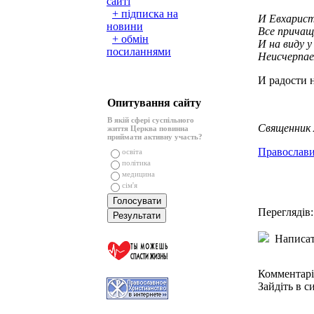
сайті
+ підписка на
И Евхарист
новини
Все причащ
+ обмін
И на виду 
посиланнями
Неисчерпае
И радости 
Опитування сайту
В якій сфері суспільного
Священник 
життя Церква повинна
приймати активну участь?
Православи
освіта
політика
медицина
сім'я
Переглядів:
Написат
Комментарі
Зайдіть в с