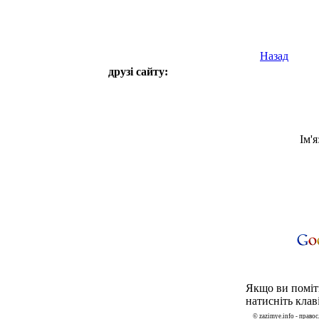
Назад
друзі сайту:
Ім'я
Якщо ви поміти
натисніть клаві
© zazimye.info - прав