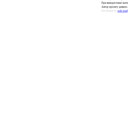
При використанні матер
Автор проекту диякон 
Developed by
web-stud