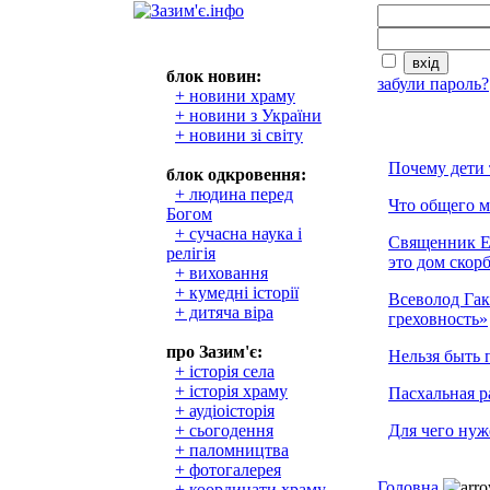
блок новин:
забули пароль?
+ новини храму
+ новини з України
+ новини зі світу
Почему дети 
блок одкровення:
+ людина перед
Что общего 
Богом
+ сучасна наука і
Священник Е
релігія
это дом скор
+ виховання
+ кумедні історії
Всеволод Гак
+ дитяча віра
греховность»
про Зазим'є:
Нельзя быть 
+ історія села
+ історія храму
Пасхальная р
+ аудіоісторія
+ сьогодення
Для чего нуж
+ паломництва
+ фотогалерея
Головна
+ координати храму