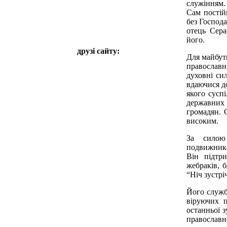
служінням. 
Сам постій
без Господа
отець Сера
його.
друзі сайту:
Для майбут
православн
духовні си
вдаючися д
якого суспі
державних д
громадян. 
високим.
За силою
подвижника
Він підтр
жебраків, 
“Ніч зустрі
Його служб
віруючих 
останньої 
православн