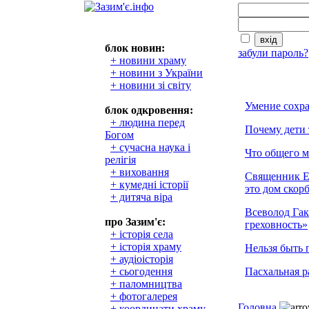
блок новин:
забули пароль?
+ новини храму
+ новини з України
+ новини зі світу
Умение сохра
блок одкровення:
+ людина перед
Почему дети 
Богом
+ сучасна наука і
Что общего 
релігія
+ виховання
Священник Е
+ кумедні історії
это дом скор
+ дитяча віра
Всеволод Гак
про Зазим'є:
греховность»
+ історія села
+ історія храму
Нельзя быть 
+ аудіоісторія
+ сьогодення
Пасхальная р
+ паломництва
+ фотогалерея
Головна
+ координати храму