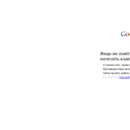
Якщо ви поміти
натисніть клаві
© zazimye.info - прав
При використанні матер
Автор проекту диякон 
Developed by
web-stud