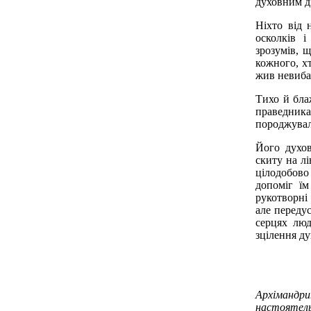
духовним д
Ніхто від 
осколків і
зрозумів, щ
кожного, х
жив невиба
Тихо й бла
праведника
породжувала
Його духов
скиту на л
цілодобово
допоміг їм
рукотворні
але переду
серцях люд
зцілення ду
Архімандр
настоятел