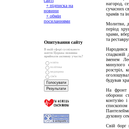
сайті
нагород, с
+ підписка на
сучасних с
новини
храмів та 
+ обмін
посиланнями
Молитви, д
період хру
храми, вбе
та реставру
Опитування сайту
Народився 
В якій сфері суспільного
життя Церква повинна
спадковій 
приймати активну участь?
іменем Ле
освіта
минулого с
політика
розстріл, 
медицина
оголошувал
сім'я
будував хр
На фронт 
оборони с
контузію і
єпископо
Пантелейм
духовну се
Свій борг 