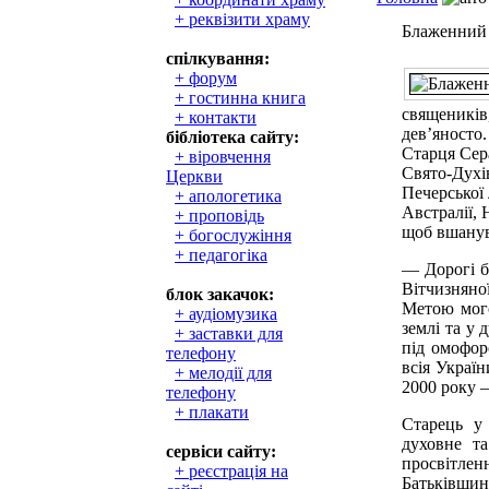
+ реквізити храму
Блаженний 
спілкування:
+ форум
+ гостинна книга
священиків,
+ контакти
дев’яносто.
бібліотека сайту:
Старця Сера
+ віровчення
Свято-Духі
Церкви
Печерської 
+ апологетика
Австралії,
+ проповідь
щоб вшанув
+ богослужіння
+ педагогіка
— Дорогі бр
Вітчизняної
блок закачок:
Метою мого
+ аудіомузика
землі та у
+ заставки для
під омофор
телефону
всія Украї
+ мелодії для
2000 року —
телефону
+ плакати
Старець у
духовне та
сервіси сайту:
просвітле
+ реєстрація на
Батьківщин