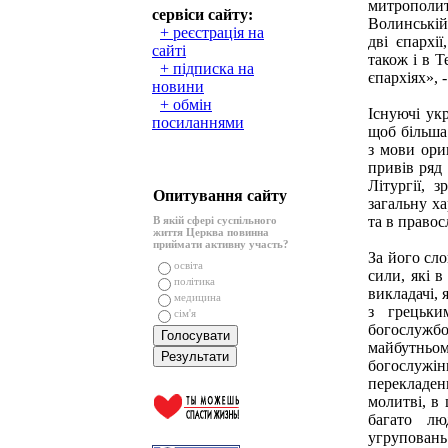
митрополи
сервіси сайту:
Волинській
+ реєстрація на
дві єпархі
сайті
також і в Т
+ підписка на
єпархіях», 
новини
+ обмін
Існуючі укр
посиланнями
щоб більша 
з мови ори
привів ряд
Літургії,
Опитування сайту
загальну х
та в правос
В якій сфері суспільного
життя Церква повинна
приймати активну участь?
За його сло
освіта
сили, які 
політика
викладачі, 
медицина
з грецьки
сім'я
богослужб
майбутньо
богослуж
перекладен
молитві, в 
багато лю
угрупован