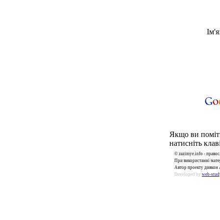
Ім'я
Якщо ви поміти
натисніть клаві
© zazimye.info - прав
При використанні матер
Автор проекту диякон 
Developed by
web-stud