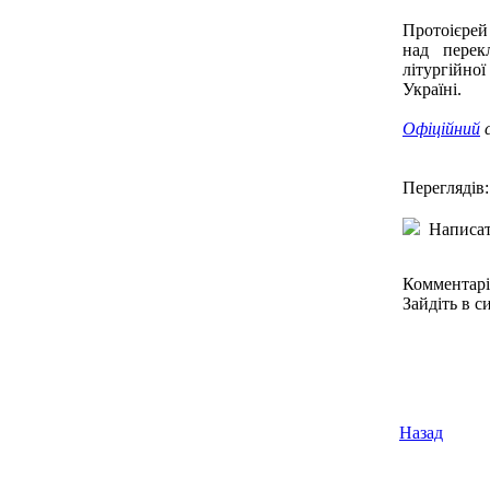
Протоієрей
над перек
літургійн
Україні.
Офіційний
Переглядів:
Написат
Комментарі
Зайдіть в с
Назад