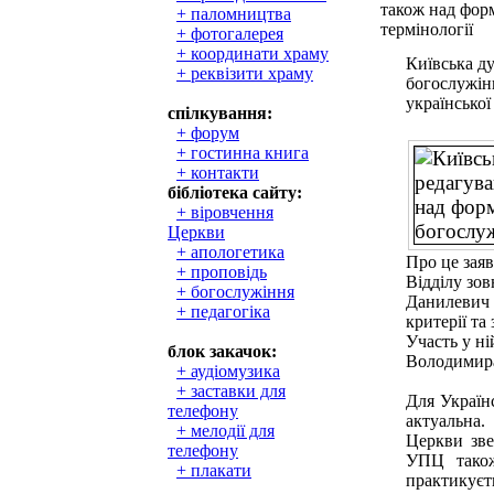
також над фор
+ паломництва
термінології
+ фотогалерея
+ координати храму
Київська д
+ реквізити храму
богослужін
української
спілкування:
+ форум
+ гостинна книга
+ контакти
бібліотека сайту:
+ віровчення
Церкви
+ апологетика
Про це заяв
+ проповідь
Відділу зо
+ богослужіння
Данилевич н
+ педагогіка
критерії та
Участь у н
блок закачок:
Володимир
+ аудіомузика
+ заставки для
Для Україн
телефону
актуальна.
+ мелодії для
Церкви зве
телефону
УПЦ також 
+ плакати
практикує