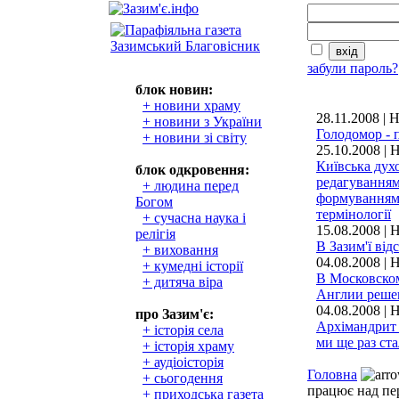
забули пароль?
блок новин:
+ новини храму
28.11.2008 |
+ новини з України
Голодомор - п
+ новини зі світу
25.10.2008 | 
Київська дух
блок одкровення:
редагуванням
+ людина перед
формуванням 
Богом
термінології
+ сучасна наука і
15.08.2008 |
релігія
В Зазим'ї ві
+ виховання
04.08.2008 | 
+ кумедні історії
В Московско
+ дитяча віра
Англии реше
04.08.2008 | 
про Зазим'є:
Архімандрит 
+ історія села
ми ще раз ста
+ історія храму
+ аудіоісторія
Головна
+ сьогодення
працює над пе
+ приходська газета