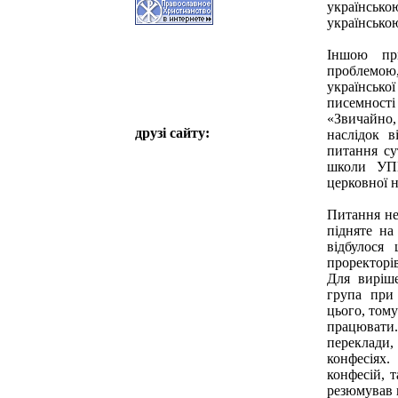
українсько
українсько
Іншою пр
проблемою
українсько
писемност
«Звичайно,
друзі сайту:
наслідок в
питання су
школи УПЦ
церковної 
Питання нео
підняте на
відбулося
проректорі
Для виріше
група при 
цього, тому
працювати
переклади
конфесіях.
конфесій, т
резюмував п