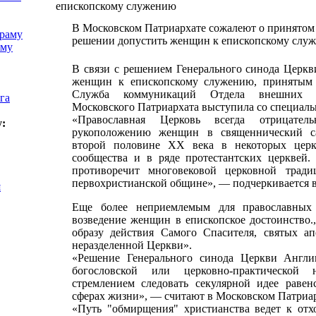
епископскому служению
В Московском Патриархате сожалеют о принято
храму
решении допустить женщин к епископскому слу
аму
В связи с решением Генерального синода Церкв
женщин к епископскому служению, принятым 
Служба коммуникаций Отдела внешних ц
га
Московского Патриархата выступила со специаль
«Православная Церковь всегда отрицател
у:
рукоположению женщин в священнический с
второй половине XX века в некоторых церк
сообщества и в ряде протестантских церквей.
противоречит многовековой церковной тради
первохристианской общине», — подчеркивается в
я
Еще более неприемлемым для православных 
возведение женщин в епископское достоинство.
образу действия Самого Спасителя, святых а
неразделенной Церкви».
«Решение Генерального синода Церкви Англи
богословской или церковно-практической 
стремлением следовать секулярной идее равен
сферах жизни», — считают в Московском Патриар
«Путь "обмирщения" христианства ведет к отх