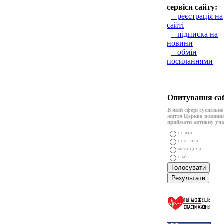
сервіси сайту:
+ реєстрація на
сайті
+ підписка на
новини
+ обмін
посиланнями
Опитування са
В якій сфері суспільн
життя Церква повинн
приймати активну уч
освіта
політика
медицина
сім'я