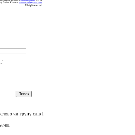
by Arthur Konze -
www.mamboportal.com
All right reserved
слово чи групу слів і
м'є УПЦ.