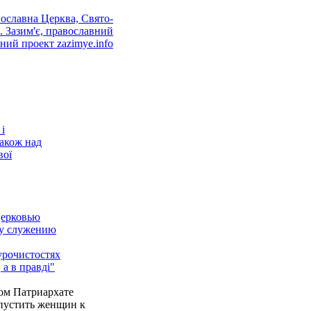
і
також над
вої
Церковью
му служению
урочистостях
 а в правді"
ом Патриархате
пустить женщин к