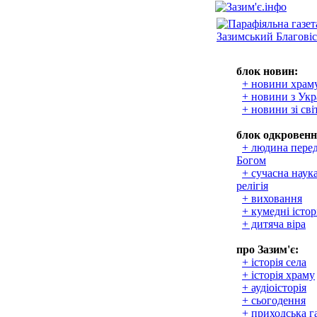
блок новин:
+ новини храм
+ новини з Укр
+ новини зі сві
блок одкровенн
+ людина пере
Богом
+ сучасна наука
релігія
+ виховання
+ кумедні істор
+ дитяча віра
про Зазим'є:
+ історія села
+ історія храму
+ аудіоісторія
+ сьогодення
+ приходська г