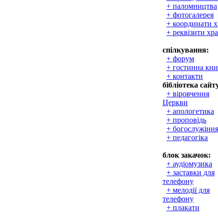
+ паломництва
+ фотогалерея
+ координати 
+ реквізити хр
спілкування:
+ форум
+ гостинна кни
+ контакти
бібліотека сайт
+ віровчення
Церкви
+ апологетика
+ проповідь
+ богослужінн
+ педагогіка
блок закачок:
+ аудіомузика
+ заставки для
телефону
+ мелодії для
телефону
+ плакати