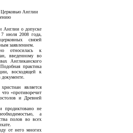
м Церковью Англии
жению
и Англии о допуске
7 июля 2008 года,
ерковных связей
ным заявлением.
ьно относилась к
ан, введенному во
вах Англиканского
 Подобная практика
ции, восходящей к
 документе.
христиан является
, что «противоречит
постолов и Древней
и продиктовано не
необходимостью, а
ства полов во всех
хате.
оду от него многих