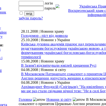
логін
пароль
забули пароль?
у
28.11.2008 | Новини храму
аїни
Голодомор - піст від диявола
ту
25.10.2008 | Новини з України
Київська духовна академія працює над перекладами 
я:
редагуванням богослужіння українською мовою, а 
д
формуванням української богословсько-богослужбо
термінології
 і
15.08.2008 | Новини храму
В Зазим'ї відсвяткували ювілей хрещення Русі
04.08.2008 | Новини зі світу
ії
В Московском Патриархате сожалеют о принятом 
Англии решении допустить женщин к епископско
04.08.2008 | Новини з України
Архімандрит Феодосій (Снігірьов): "На ювілейних 
ми ще раз стали свідками вічної тези: "Не в силі Бог,
Головна
Новини зі світу
В Московск
сожалеют о принятом Церковью Англии решении до
азета