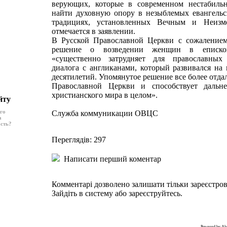
верующих, которые в современном нестабильн
найти духовную опору в незыблемых евангельс
традициях, установленных Вечным и Неиз
отмечается в заявлении.
В Русской Православной Церкви с сожалением
решение о возведении женщин в епископ
«существенно затрудняет для православных
диалога с англиканами, который развивался на
десятилетий. Упомянутое решение все более отда
Православной Церкви и способствует дальн
христианского мира в целом».
йту
ого
Служба коммуникации ОВЦС
а
асть?
Переглядів: 297
Написати перший коментар
Комментарі дозволено залишати тільки зареєстро
Зайдіть в систему або зареєструйтесь.
Powered by A