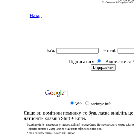
AkoComment © Copyright 2004 
Назад
Ім'я:
e-mail:
Підписатися
Відписатися
Web
zazimye.info
Якщо ви помітили помилку, то будь ласка виділіть це 
натисніть клавіші Shift + Enter.
© zazimye.info - православнo-інформаційний проект Свято-Воскресенського храму с.Зази
При використанні матеріалів посилання на сайт є обов'язковим.
Автор проекту диякон Анатолій Слинько