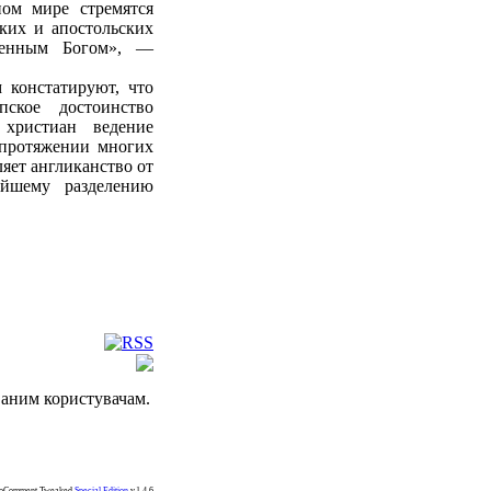
ом мире стремятся
ких и апостольских
менным Богом», —
 констатируют, что
ское достоинство
 христиан ведение
 протяжении многих
ляет англиканство от
ейшему разделению
ваним користувачам.
koComment Tweaked
Special Edition
v.1.4.6