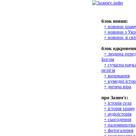
блок новин:
+ новини храм
+ новини з Укр
+ новини зі сві
блок одкровенн
+ людина пере
Богом
+ сучасна наука
релігія
+ виховання
+ кумедні істор
+ дитяча віра
про Зазим'є:
+ історія села
+ історія храму
+ аудіоісторія
+ сьогодення
+ паломництва
+ фотогалерея
+ координати 