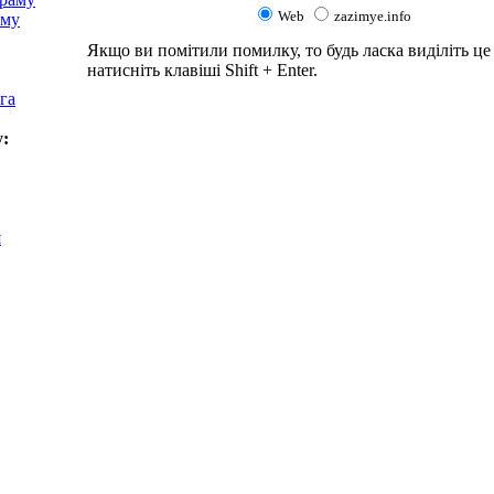
Web
zazimye.info
аму
Якщо ви помітили помилку, то будь ласка виділіть це 
натисніть клавіші Shift + Enter.
га
у:
я