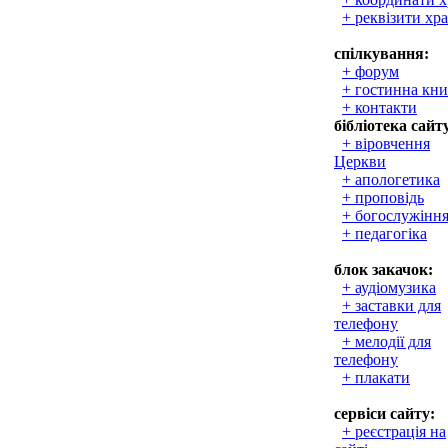
+ реквізити хр
спілкування:
+ форум
+ гостинна кни
+ контакти
бібліотека сайт
+ віровчення
Церкви
+ апологетика
+ проповідь
+ богослужінн
+ педагогіка
блок закачок:
+ аудіомузика
+ заставки для
телефону
+ мелодії для
телефону
+ плакати
сервіси сайту:
+ реєстрація на