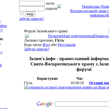
логін
пароль
забули пароль?
у
аїни
ту
Форум Зазимського храму
Початок
Нові повідомлення
Правила
я:
Ласкаво просимо,
Гість
д
Будь ласка
Вхід
або
Реєстрація
.
Забули пароль?
 і
Зазим'є.інфо - православний інформ
Свято-Воскресенського храму с.Зазим
ії
форумі
Користувач
Час
Гість
10:30:10
Останні по
храму