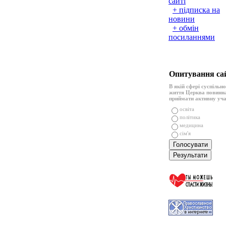
сайті
+ підписка на
новини
+ обмін
посиланнями
Опитування са
В якій сфері суспільн
життя Церква повинн
приймати активну уч
освіта
політика
медицина
сім'я