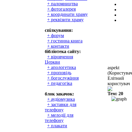
+ паломництва
+ фотогалерея
+ координати храму
+ реквізити храму
спілкування:
+ форум
+ гостинна книга
+ контакти
бібліотека сайту:
+ віровчення
Церкви
+ апологетика
aspekt
+ проповідь
(Користувач
+ богослужіння
Елітний
+ педагогіка
користувач
Тем: 20
блок закачок:
+ аудіомузика
+ заставки для
телефону
+ мелодії для
телефону
+ плакати