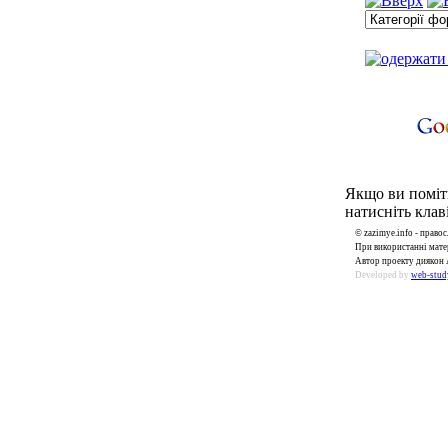
Якщо ви поміти
натисніть клаві
© zazimye.info - прав
При використанні матер
Автор проекту диякон 
Developed by
web-stud