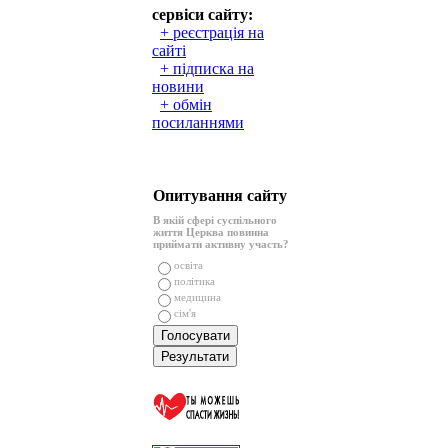
сервіси сайту:
+ реєстрація на
сайті
+ підписка на
новини
+ обмін
посиланнями
Опитування сайту
В якій сфері суспільного
життя Церква повинна
приймати активну участь?
освіта
політика
медицина
сім'я