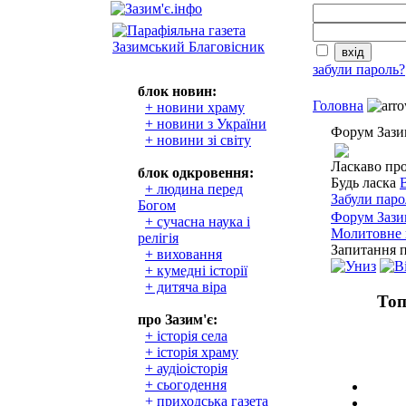
забули пароль?
блок новин:
Головна
+ новини храму
+ новини з України
Форум Зази
+ новини зі світу
Ласкаво пр
блок одкровення:
Будь ласка
+ людина перед
Забули паро
Богом
Форум Зази
+ сучасна наука і
Молитовне 
релігія
Запитання п
+ виховання
+ кумедні історії
+ дитяча віра
Топ
про Зазим'є:
+ історія села
+ історія храму
+ аудіоісторія
+ сьогодення
+ приходська газета