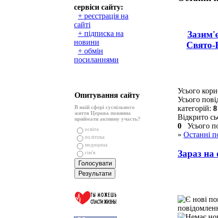
сервіси сайту:
+ реєстрація на
сайті
Зазим'
+ підписка на
новини
Свято-
+ обмін
посиланнями
Усього кори
Опитування сайту
Усього пов
В якій сфері суспільного
категорій:
8
життя Церква повинна
Відкрито сь
приймати активну участь?
0
Усього по
освіта
»
Останні п
політика
медицина
Зараз на
сім'я
повідомленн