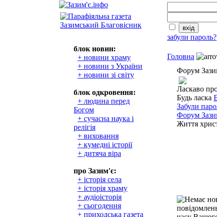
забули пароль?
блок новин:
Головна
+ новини храму
+ новини з України
Форум Зази
+ новини зі світу
Ласкаво пр
блок одкровення:
Будь ласка
+ людина перед
Забули паро
Богом
Форум Зази
+ сучасна наука і
Життя христ
релігія
+ виховання
+ кумедні історії
+ дитяча віра
про Зазим'є:
+ історія села
+ історія храму
+ аудіоісторія
+ сьогодення
+ приходська газета