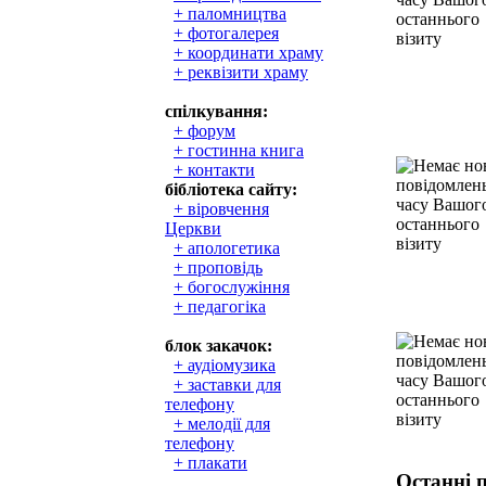
+ паломництва
+ фотогалерея
+ координати храму
+ реквізити храму
спілкування:
+ форум
+ гостинна книга
+ контакти
бібліотека сайту:
+ віровчення
Церкви
+ апологетика
+ проповідь
+ богослужіння
+ педагогіка
блок закачок:
+ аудіомузика
+ заставки для
телефону
+ мелодії для
телефону
+ плакати
Останні 