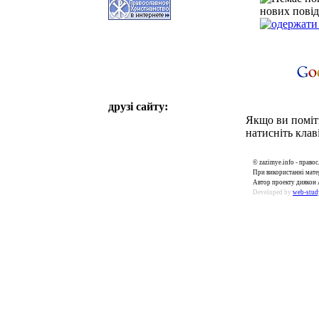
нових повід
друзі сайту:
Якщо ви поміти
натисніть клаві
© zazimye.info - прав
При використанні матер
Автор проекту диякон 
Developed by
web-stud