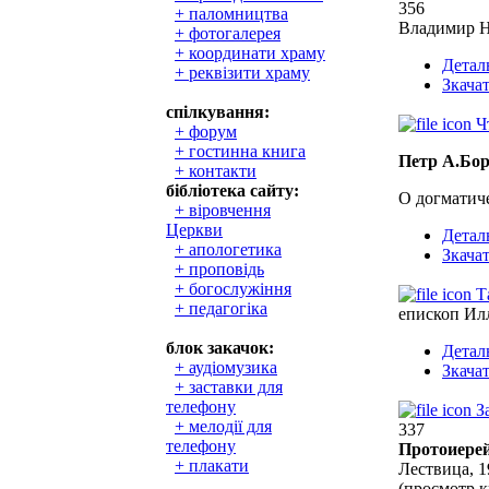
356
+ паломництва
Владимир Н
+ фотогалерея
+ координати храму
Детал
+ реквізити храму
Зкача
спілкування:
Ч
+ форум
+ гостинна книга
Петр А.Бо
+ контакти
бібліотека сайту:
О догматич
+ віровчення
Церкви
Детал
+ апологетика
Зкача
+ проповідь
+ богослужіння
Т
+ педагогіка
епископ Ил
блок закачок:
Детал
+ аудіомузика
Зкача
+ заставки для
телефону
З
+ мелодії для
337
телефону
Протоиере
+ плакати
Лествица, 1
(просмотр к