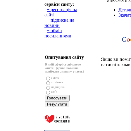
сервіси сайту:
+ реєстрація на
Детал
сайті
Зкача
+ підписка на
новини
+ обмін
посиланнями
Опитування сайту
Якщо ви поміти
натисніть клаві
В якій сфері суспільного
життя Церква повинна
приймати активну участь?
освіта
політика
медицина
сім'я