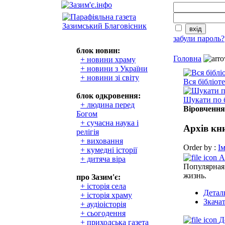
забули пароль?
блок новин:
Головна
+ новини храму
+ новини з України
+ новини зі світу
Вся бібліот
блок одкровення:
Шукати по б
+ людина перед
Віровченн
Богом
+ сучасна наука і
Архів кн
релігія
+ виховання
Order by :
Ім
+ кумедні історії
А
+ дитяча віра
Популярная
жизнь.
про Зазим'є:
+ історія села
Детал
+ історія храму
Зкача
+ аудіоісторія
+ сьогодення
Д
+ приходська газета