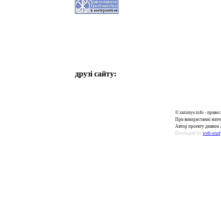
друзі сайту:
© zazimye.info - прав
При використанні матер
Автор проекту диякон 
Developed by
web-stud