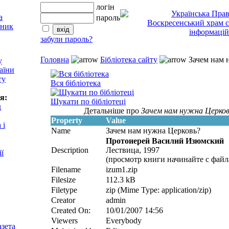
логін
пароль
забули пароль?
Головна
Бібліотека сайту
Зачем нам 
у
аїни
ту
Вся бібліотека
я:
Шукати по бібліотеці
д
Детальніше про
Зачем нам нужна Церков
Property
Value
 і
Name
Зачем нам нужна Церковь?
Протоиерей Василий Изюмский
Description
Лествица, 1997
ії
(просмотр книги начинайте с файла
Filename
izum1.zip
Filesize
112.3 kB
Filetype
zip (Mime Type: application/zip)
Creator
admin
Created On:
10/01/2007 14:56
Viewers
Everybody
азета