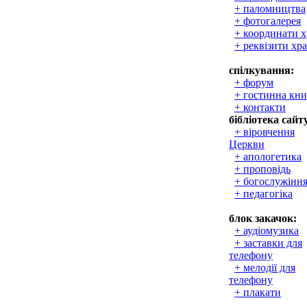
+ паломництва
+ фотогалерея
+ координати 
+ реквізити хр
спілкування:
+ форум
+ гостинна кни
+ контакти
бібліотека сайт
+ віровчення
Церкви
+ апологетика
+ проповідь
+ богослужінн
+ педагогіка
блок закачок:
+ аудіомузика
+ заставки для
телефону
+ мелодії для
телефону
+ плакати