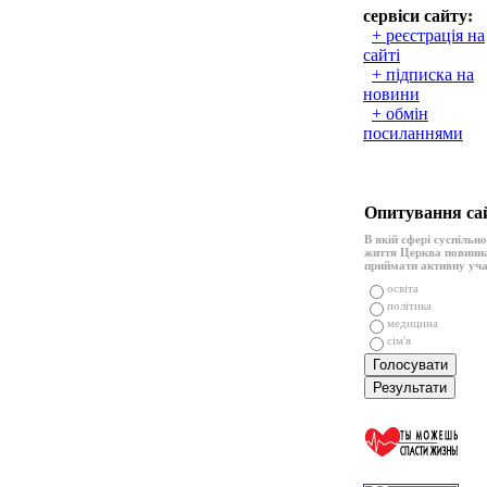
сервіси сайту:
+ реєстрація на
сайті
+ підписка на
новини
+ обмін
посиланнями
Опитування са
В якій сфері суспільн
життя Церква повинн
приймати активну уч
освіта
політика
медицина
сім'я