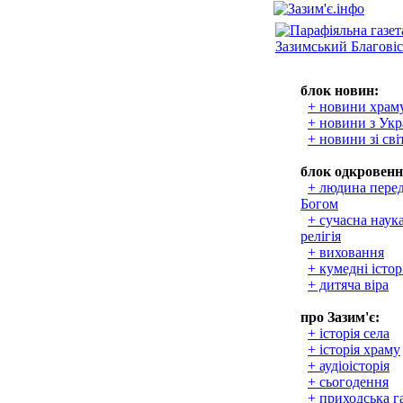
блок новин:
+ новини храм
+ новини з Укр
+ новини зі сві
блок одкровенн
+ людина пере
Богом
+ сучасна наука
релігія
+ виховання
+ кумедні істор
+ дитяча віра
про Зазим'є:
+ історія села
+ історія храму
+ аудіоісторія
+ сьогодення
+ приходська г