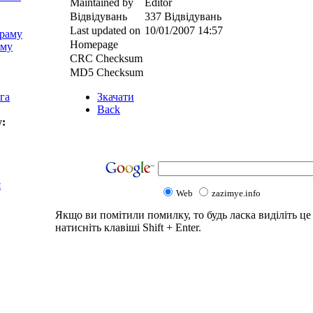
Maintained by
Editor
Відвідувань
337 Відвідувань
Last updated on
10/01/2007 14:57
храму
Homepage
аму
CRC Checksum
MD5 Checksum
га
Зкачати
Back
у:
я
Web
zazimye.info
Якщо ви помітили помилку, то будь ласка виділіть це 
натисніть клавіші Shift + Enter.