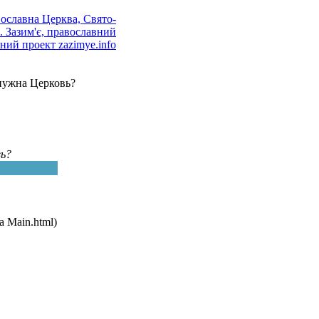
нужна Церковь?
ь?
 Main.html)