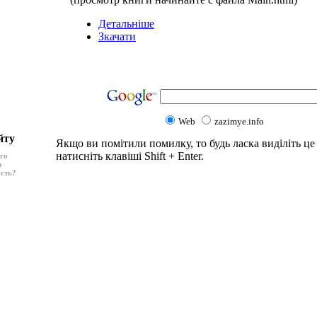
Детальніше
Зкачати
Web
zazimye.info
йту
Якщо ви помітили помилку, то будь ласка виділіть це 
натисніть клавіші Shift + Enter.
ого
а
асть?