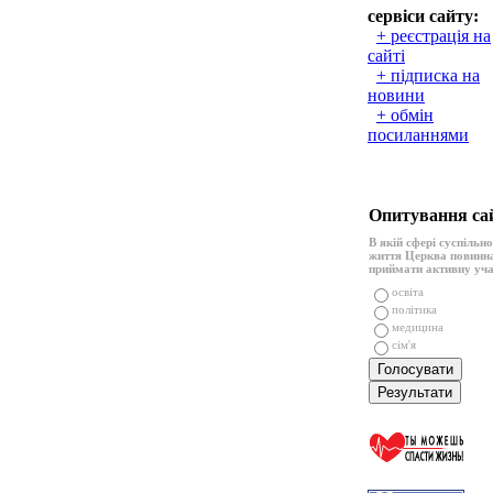
сервіси сайту:
+ реєстрація на
сайті
+ підписка на
новини
+ обмін
посиланнями
Опитування са
В якій сфері суспільн
життя Церква повинн
приймати активну уч
освіта
політика
медицина
сім'я