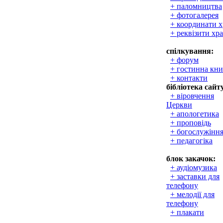
+ паломництва
+ фотогалерея
+ координати 
+ реквізити хр
спілкування:
+ форум
+ гостинна кни
+ контакти
бібліотека сайт
+ віровчення
Церкви
+ апологетика
+ проповідь
+ богослужінн
+ педагогіка
блок закачок:
+ аудіомузика
+ заставки для
телефону
+ мелодії для
телефону
+ плакати