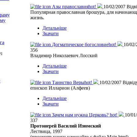
Азы православия
hot!
10/02/2007
Відв
Популярная православная брошура, для начинаю
храму
жизнь.
аму
Детальніше
Зкачати
га
Догматическое богословие
hot!
10/02
356
у:
Владимир Николаевич Лосский
Детальніше
Зкачати
я
Таинство Веры
hot!
10/02/2007
Відвід
епископ Илларион (Алфеев)
Детальніше
Зкачати
Зачем нам нужна Церковь?
hot!
10/01
337
Протоиерей Василий Изюмский
Лествица, 1997
(просмотр книги начинайте с файла Main.html)