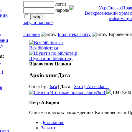
логін
пароль
забули пароль?
Головна
Бібліотека сайту
Віровчення
у
аїни
ту
Вся бібліотека
я:
Шукати по бібліотеці
д
Віровчення Церкви
 і
Архів книг
Дата
Order by :
Ім'я
|
Дата
|
Хіти
[ Ascendant ]
ії
Что такое православие?
hot!
10/02/20
Петр А.Бориц
О догматических расхождениях Католичества и П
Детальніше
Зкачати
азета