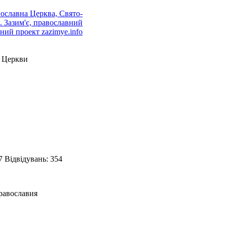
 Церкви
07
Відвідувань: 354
равославия