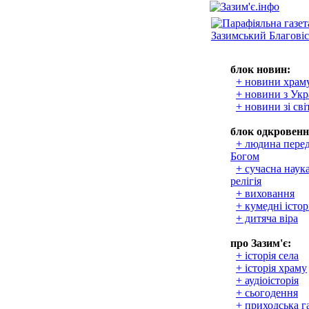
блок новин:
+ новини храм
+ новини з Укр
+ новини зі сві
блок одкровенн
+ людина пере
Богом
+ сучасна наука
релігія
+ виховання
+ кумедні істор
+ дитяча віра
про Зазим'є:
+ історія села
+ історія храму
+ аудіоісторія
+ сьогодення
+ приходська г