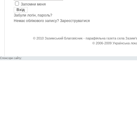
Запомни меня
Забули логін, пароль?
Немає облікового запису?
Зареєструватися
© 2010 Зазимський Благовісник - парафіяльна газета села Зазим'є
© 2006-2009 Українська лока
Спонсори сайту: