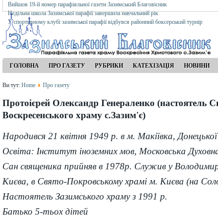
Вийшов 19-й номер парафіяльної газети Зазимський Благовісник
Недільна школа Зазимської парафії завершила навчальний рік
У спортивному клубі зазимської парафії відбувся районний боксерський турнір
ГОЛОВНА
ПРО ГАЗЕТУ
РУБРИКИ
КАТЕХІЗАЦІЯ
НОВИНИ
Ви тут:
Home
Про газету
Протоієрей Олександр Генераленко (настоятель С
Воскресенського храму с.Зазим'є)
Народився 21 квітня 1949 р. в м. Макіївка, Донецької
Освіта: Інститут іноземних мов, Московська Духовна
Сан священика прийняв в 1978р. Служив у Володимир
Києва, в Свято-Покровському храмі м. Києва (на Соло
Настоятель Зазимського храму з 1991 р.
Батько 5-тьох дітей