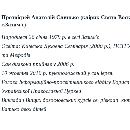
Протоієрей Анатолій Слинько (клірик Свято-Вос
с.Зазим'є)
Народився 26 січня 1979 р. в селі Зазим'є
Освіта: Київська Духовна Семінарія (2000 р.), ПСТГ
та Мефодія
Сан диякона прийняв у 2006 р.
10 жовтня 2010 р. рукоположений у сан ієрея.
Голова Інформаційно-просвітницького відділу Бориспі
Української Православної Церкви
Викладач Вищих богословських курсів св. рівноап. кн
Батько двох дітей