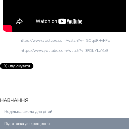
https://www.youtube.com/watch?v=fGOqdRHvHFo
https://www.youtube.com/watch?v=3FDbYLz16zE
НАВЧАННЯ
Недільна школа для дітей
Підготовка до хрещення