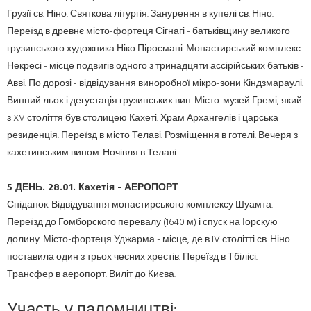
Грузії св.
Ніно.
Святкова літургія.
Занурення в купелі св.
Ніно.
Переїзд в древнє місто-фортеця Сігнагі - батьківщину великого
грузинського художника Ніко Піросмані.
Монастирський комплекс
Некресі - місце подвигів одного з тринадцяти ассірійських батьків -
Авві.
По дорозі - відвідування виноробної мікро-зони Кіндзмараулі.
Винний льох і дегустація грузинських вин.
Місто-музей Гремі, який
з XV століття був столицею Кахеті.
Храм Архангелів і царська
резиденція.
Переїзд в місто Телаві.
Розміщення в готелі.
Вечеря з
кахетинським вином.
Ночівля в Телаві.
5 ДЕНЬ.
28.01.
Кахетія - АЕРОПОРТ
Сніданок.
Відвідування монастирського комплексу Шуамта.
Переїзд до Гомборского перевалу (1640 м) і спуск на Іорскую
долину.
Місто-фортеця Уджарма - місце, де в IV столітті св.
Ніно
поставила один з трьох чесних хрестів.
Переїзд в Тбілісі.
Трансфер в аеропорт.
Виліт до Києва.
Участь у паломництві: