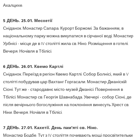
Ахалцихе.
5 ДЕНЬ.
25.01.
Месхетії
Сніданок.
Монастир Сапара.
Курорт Боржомі.
За бажанням, в
національному парку можна викупатися в сірчаної воді.
Монастир
Урбнісі - місце де в IV столітті жила св.
Ніно.
Розміщення в готелі.
Вечеря.
Ночівля в Тбілісі.
6 ДЕНЬ.
26.01.
Квемо Картлі
Сніданок.
Переїзд в регіон Квемо Картлі.
Собор Болнісі, який в V
столітті побудував цар Вахтанг Горгасали.
Монастир Дманіскій
Сіоні.
Тут же - стародавнє місто-музей Дманісі.
Повернення в
Тбілісі.
Монастир св.
Георгія Шавнабада.
Увечері - собор Сіоні, де
після вечірнього богослужіння на поклоніння винесуть Хрест св.
Ніни.
Вечеря.
Ночівля в Тбілісі.
7 ДЕНЬ.
27.01.
Кахетії.
День пам'яті св.
Ніно.
Монастир Бодбе.
Тут з IV століття почивають мощі просвітительки