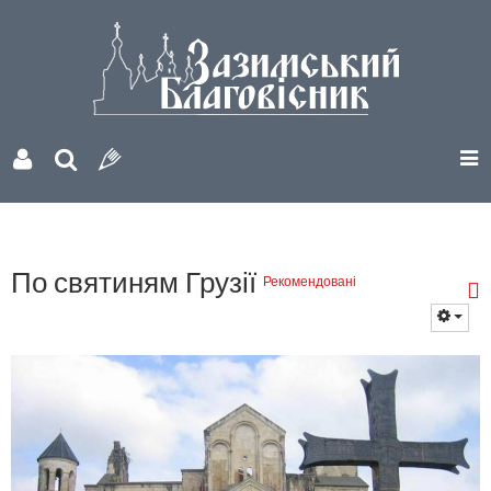
По святиням Грузії
Рекомендовані