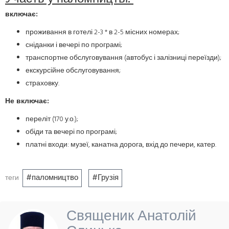
включає:
проживання в готелі 2-3 * в 2-5 місних номерах;
сніданки і вечері по програмі;
транспортне обслуговування (автобус і залізниці переїзди);
екскурсійне обслуговування;
страховку.
Не включає:
переліт (170 у.о.);
обіди та вечері по програмі;
платні входи: музеї, канатна дорога, вхід до печери, катер.
паломництво
Грузія
теги
Священик Анатолій