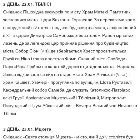
2 ДЕНЬ.
22.01.
ТБІЛІСІ
Сніданок.
Пішохідна екскурсія по місту.
Храм Метехі.
Пам'ятник
засновника міста - царя Вахтанга Горгасали.
За переказами храм
споруджений в V столітті, під час будівництва міста, а відновлений
в XIII в.
царем Димитрієм Самопожертвователем.
Район сірчаних
лазень, де за легендою цар прийняв рішення про будівництво
міста.
Собор Сіоні (VIв), де зберігається Хрест просвітительки
Грузії св.
Ніно і глава апостола Фоми.
Скляний міст «Свободи».
Парк «Ріці».
Підйом по канатній дорозі в цитадель міста - Нарікала.
Звідси відкривається вид на старе місто.
Храм Анчісхаті (VI ст.) І
храм Кашветі.
Увечері - прогулянка по вулиці ім.
Шота Руставелі.
Кафедральний собор Самеба, де служить Католикос-Патріарх
всієї Грузії, Архієпископ Мцхетський і Тбіліський, Митрополит
Пицундский і Цхум-Абхазький Ілія II.
Вечеря.
Вільний час.
Ночівля в
Тбілісі.
3 ДЕНЬ.
23.01.
Мцхета
Сніданок.
«Свята столиця Мцхета» - місто, який до V століття був