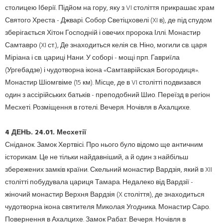
столицею Іберії.
Підйом на гору, яку з VI століття прикрашає храм
Святого Хреста - Джварі.
Собор Светіцховелі (XI в), де під спудом
зберігається Хітон Господній і овечих пророка Іллі.
Монастир
Самтавро (XI ст.), Де знаходиться келія св.
Ніно, могили св.
царя
Міріана і св.
цариці Нани.
У соборі - мощі прп.
Гавриїла
(Ургебадзе) і чудотворна ікона «Самтаврійская Богородиця».
Монастир Шіомгвіме (15 км).
Місце, де в VI столітті подвизався
один з ассірійських батьків - преподобний Шио.
Переїзд в регіон
Месхеті.
Розміщення в готелі.
Вечеря.
Ночівля в Ахалцихе.
4 ДЕНЬ.
24.01.
Месхетії
Сніданок.
Замок Хертвісі.
Про нього було відомо ще античним
історикам.
Це не тільки найдавніший, а й один з найбільш
збережених замків країни.
Скельний монастир Вардзія, який в XII
столітті побудувала цариця Тамара.
Недалеко від Вардзії -
жіночий монастир Верхня Вардзія (X століття), де знаходиться
чудотворна ікона святителя Миколая Угодника.
Монастир Саро.
Повернення в Ахалцихе.
Замок Рабат.
Вечеря.
Ночівля в