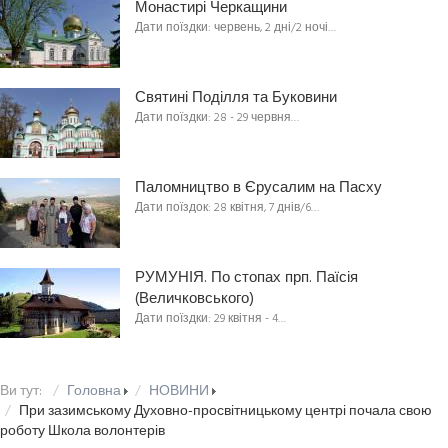
Монастирі Черкащини
Дати поїздки: червень, 2 дні/2 ночі…
Святині Поділля та Буковини
Дати поїздки: 28 - 29 червня…
Паломництво в Єрусалим на Пасху
Дати поїздок: 28 квітня, 7 днів/6…
РУМУНІЯ. По стопах прп. Паїсія
(Величковського)
Дати поїздки: 29 квітня - 4…
Ви тут:
Головна
НОВИНИ
При зазимському Духовно-просвітницькому центрі почала свою
роботу Школа волонтерів