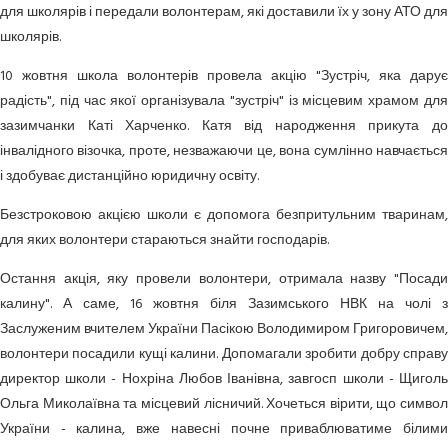
для школярів і передали волонтерам, які доставили їх у зону АТО для
школярів.
10 жовтня школа волонтерів провела акцію "Зустріч, яка дарує
радість", під час якої організувала "зустріч" із місцевим храмом для
зазимчанки Каті Харченко. Катя від народження прикута до
інвалідного візочка, проте, незважаючи це, вона сумлінно навчається
і здобуває дистанційно юридичну освіту.
Безстроковою акцією школи є допомога безпритульним тваринам,
для яких волонтери стараються знайти господарів.
Остання акція, яку провели волонтери, отримала назву "Посади
калину". А саме, 16 жовтня біля Зазимського НВК на чолі з
Заслуженим вчителем України Пасікою Володимиром Григоровичем,
волонтери посадили кущі калини. Допомагали зробити добру справу
директор школи - Нохріна Любов Іванівна, завгосп школи - Щиголь
Ольга Миколаївна та місцевий лісничий. Хочеться вірити, що символ
України - калина, вже навесні почне приваблюватиме білими