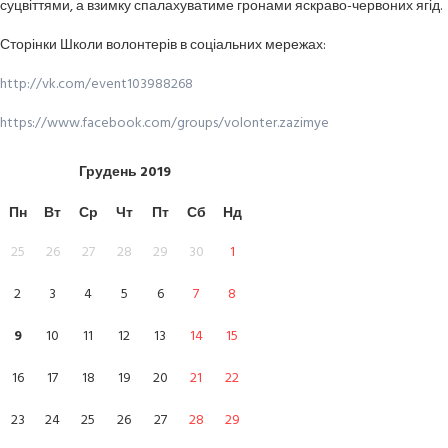
суцвіттями, а взимку спалахуватиме гронами яскраво-червоних ягід.
Сторінки Школи волонтерів в соціальних мережах:
http://vk.com/event103988268
https://www.facebook.com/groups/volonter.zazimye
Грудень
2019
Пн
Вт
Ср
Чт
Пт
Сб
Нд
25
26
27
28
29
30
1
2
3
4
5
6
7
8
9
10
11
12
13
14
15
16
17
18
19
20
21
22
23
24
25
26
27
28
29