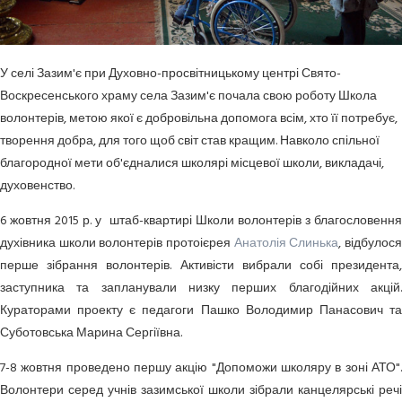
У селі Зазим'є при Духовно-просвітницькому центрі Свято-
Воскресенського храму села Зазим'є почала свою роботу Школа
волонтерів, метою якої є добровільна допомога всім, хто її потребує,
творення добра, для того щоб світ став кращим. Навколо спільної
благородної мети об'єдналися школярі місцевої школи, викладачі,
духовенство.
6 жовтня 2015 р. у штаб-квартирі Школи волонтерів з благословення
духівника школи волонтерів протоієрея
Анатолія Слинька
, відбулос
перше зібрання волонтерів. Активісти вибрали собі президента,
заступника та запланували низку перших благодійних акцій.
Кураторами проекту є педагоги Пашко Володимир Панасович та
Суботовська Марина Сергіївна.
7-8 жовтня проведено першу акцію "Допоможи школяру в зоні АТО".
Волонтери серед учнів зазимської школи зібрали канцелярські речі