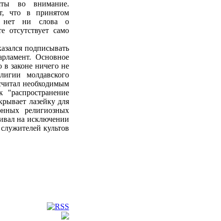
яты во внимание.
т, что в принятом
х нет ни слова о
е отсутствует само
казался подписывать
арламент. Основное
 в законе ничего не
лигии молдавского
осчитал необходимым
к "распространение
крывает лазейку для
онных религиозных
аивал на исключении
 служителей культов