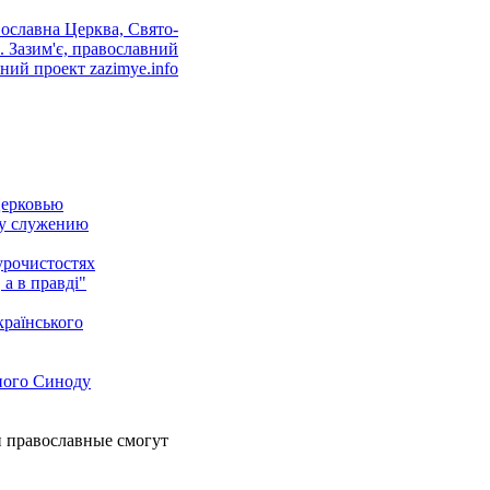
Церковью
му служению
урочистостях
 а в правді"
країнського
ного Синоду
 православные смогут