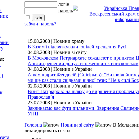
логін
пароль
забули пароль?
у
15.08.2008 | Новини храму
аїни
В Зазим'ї відсвяткували ювілей хрещення Русі
ту
04.08.2008 | Новини зі світу
В Московском Патриархате сожалеют о принятом 
я:
Англии решении допустить женщин к епископско
д
04.08.2008 | Новини з України
Архімандрит Феодосій (Снігірьов): "На ювілейних 
 і
ми ще раз стали свідками вічної тези: "Не в силі Бог,
02.08.2008 | Новини з України
Візит Патріархів: на шляху до вирішення проблем у
ії
Православ’я
23.07.2008 | Новини з України
Закликаємо вас бути пильними. Звернення Священ
УПЦ
Головна
Новини зі світу
В Молдавии
ликвидировать секты
азета