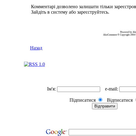
Комментарі дозволено залишати тільки зареєстро
Зайдіть в систему або зареєструйтесь.
Powered by A
AkoComment © Copyright 2004 
Назад
Ім'я:
e-mail:
Підписатися
Відписатися