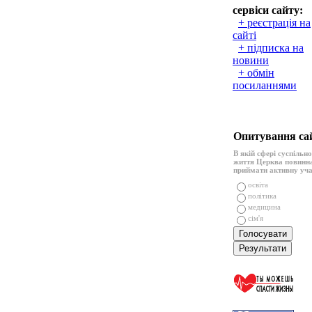
сервіси сайту:
+ реєстрація на
сайті
+ підписка на
новини
+ обмін
посиланнями
Опитування са
В якій сфері суспільн
життя Церква повинн
приймати активну уч
освіта
політика
медицина
сім'я