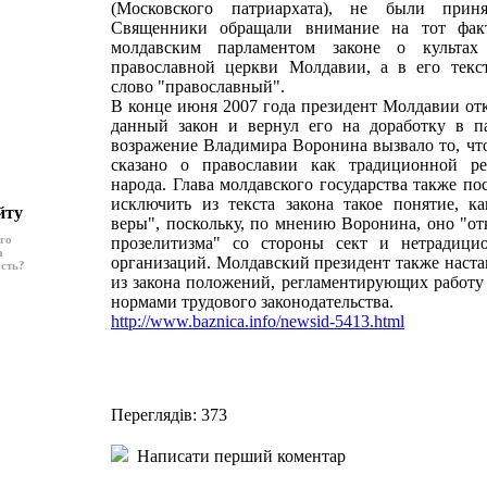
(Московского патриархата), не были прин
Священники обращали внимание на тот фак
молдавским парламентом законе о культа
православной церкви Молдавии, а в его текст
слово "православный".
В конце июня 2007 года президент Молдавии от
данный закон и вернул его на доработку в п
возражение Владимира Воронина вызвало то, что
сказано о православии как традиционной ре
народа. Глава молдавского государства также п
исключить из текста закона такое понятие, ка
йту
веры", поскольку, по мнению Воронина, оно "от
ого
прозелитизма" со стороны сект и нетрадици
а
организаций. Молдавский президент также наст
асть?
из закона положений, регламентирующих работу
нормами трудового законодательства.
http://www.baznica.info/newsid-5413.html
Переглядів: 373
Написати перший коментар