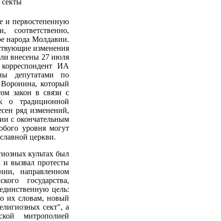
 секты
ие и первостепенную
, соответственно,
ре народа Молдавии.
тствующие изменения
ыли внесены 27 июля
 корреспондент ИА
ны депутатами по
Воронина, который
ом закон в связи с
ак о традиционной
есен ряд изменений,
вии с окончательным
юбого уровня могут
славной церкви.
иозных культах был
 и вызвал протесты
нии, направленном
кого государства,
 единственную цель:
о их словам, новый
елигиозных сект", а
ской митрополией