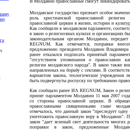
В Молдавии православные смогут ликвидировать
Молдавское государство признает особое значен
храму
роль христианской православной религии и
аму
православной церкви в жизни, истории и культу
Как сообщили в молдавском парламенте, соотве
в закон о религиозных культах и организациях б
законодательным органом Молдавии, передает
га
REGNUM. Как отмечается, поправки внесе
предложению президента Молдавии Владимира 
у:
ранее отказался подписать принятый парламент
"отсутствием упоминания о православии к
религии молдавского народа". В закон также вн
направленных на борьбу с сектами. В соответст
вариантом закона, теологические учреждения л
я
быть подвергнуты роспуску по требованию право
Как сообщало ранее ИА REGNUM, Закон о религ
принят парламентом Молдавии 11 мая 2007 года
со стороны православной церкви. В обраще
православными священниками главе молдавс
отмечалось, что данный закон "преследует одну
уничтожить православную веру в Молдавии". П
закон "дает зеленый свет деятельности многих р
поправки в закон, предложенные Молдав