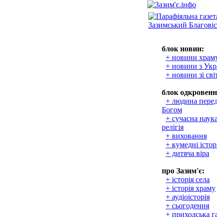
блок новин:
+ новини храм
+ новини з Укр
+ новини зі сві
блок одкровенн
+ людина пере
Богом
+ сучасна наука
релігія
+ виховання
+ кумедні істор
+ дитяча віра
про Зазим'є:
+ історія села
+ історія храму
+ аудіоісторія
+ сьогодення
+ приходська г