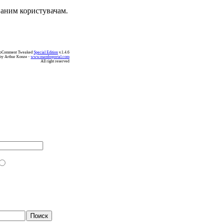
ваним користувачам.
koComment Tweaked
Special Edition
v.1.4.6
by Arthur Konze -
www.mamboportal.com
All right reserved