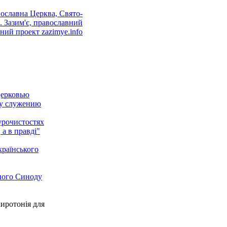
Церковью
му служению
урочистостях
 а в правді"
країнського
ного Синоду
иротонія для