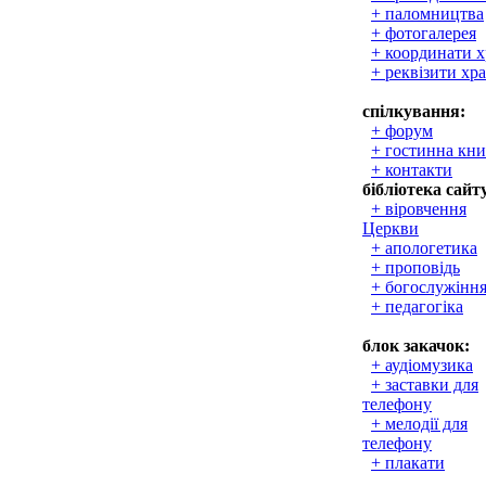
+ паломництва
+ фотогалерея
+ координати 
+ реквізити хр
спілкування:
+ форум
+ гостинна кни
+ контакти
бібліотека сайт
+ віровчення
Церкви
+ апологетика
+ проповідь
+ богослужінн
+ педагогіка
блок закачок:
+ аудіомузика
+ заставки для
телефону
+ мелодії для
телефону
+ плакати