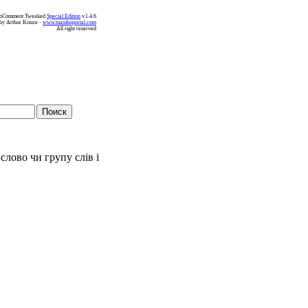
koComment Tweaked
Special Edition
v.1.4.6
by Arthur Konze -
www.mamboportal.com
All right reserved
слово чи групу слів і