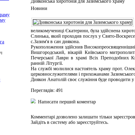
Дияконська хиротонія для Зазимського храму
Новини
храму
аму
великомучениці Єкатерини, була здійснена хирото
Слинька, який проходив послух у Свято-Воскресе
с.Зазим'я в сан диякона.
га
Рукоположення здійснив Високопреосвященніший
Вишгородський, вікарій Київського митрополит
у:
Печерської Лаври в храмі Всіх Преподобних К
ранній Літургії.
На службі молилися настоятель храму прот. Олек
церковнослужителями і прихожанами Зазимського
Диякон Анатолій своє служіння буде проводити у 
я
Переглядів: 491
Написати перший коментар
Комментарі дозволено залишати тільки зареєстро
Зайдіть в систему або зареєструйтесь.