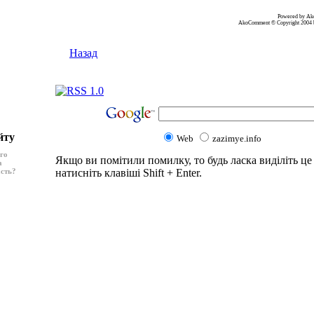
Powered by A
AkoComment © Copyright 2004 
Назад
йту
Web
zazimye.info
ого
Якщо ви помітили помилку, то будь ласка виділіть це 
а
асть?
натисніть клавіші Shift + Enter.