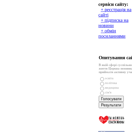
сервіси сайту:
+ реєстрація на
сайті
+ підписка на
новини
+ обмін
посиланнями
Опитування са
В якій сфері суспільн
життя Церква повинн
приймати активну уч
освіта
політика
медицина
сім'я