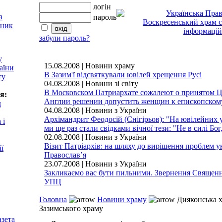
логін
пароль
забули пароль?
у
15.08.2008 | Новини храму
аїни
В Зазим'ї відсвяткували ювілей хрещення Русі
ту
04.08.2008 | Новини зі світу
В Московском Патриархате сожалеют о принятом 
я:
Англии решении допустить женщин к епископско
д
04.08.2008 | Новини з України
Архімандрит Феодосій (Снігірьов): "На ювілейних 
 і
ми ще раз стали свідками вічної тези: "Не в силі Бог,
02.08.2008 | Новини з України
Візит Патріархів: на шляху до вирішення проблем у
ії
Православ’я
23.07.2008 | Новини з України
Закликаємо вас бути пильними. Звернення Священ
УПЦ
Головна
Новини храму
Дияконська х
Зазимського храму
азета