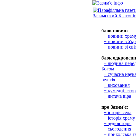
блок новин:
+ новини храм
+ новини з Укр
+ новини зі сві
блок одкровенн
+ людина пере
Богом
+ сучасна наука
релігія
+ виховання
+ кумедні істор
+ дитяча віра
про Зазим'є:
+ історія села
+ історія храму
+ аудіоісторія
+ сьогодення
+ приходська г