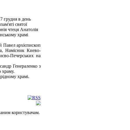
7 грудня в день
пам'яті святої
нія чтеця Анатолія
нському храмі
 Павел архієпископ
а, Намісник Киево-
иєво-Печерських на
сандр Генераленко з
 храму.
рідному храмі.
ваним користувачам.