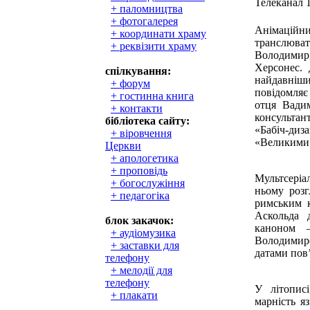
Телеканал 
+ паломництва
+ фотогалерея
Анімаційн
+ координати храму
транслюва
+ реквізити храму
Володимир
Херсонес. 
спілкування:
найдавніш
+ форум
повідомляє
+ гостинна книга
отця Вади
+ контакти
консультан
бібліотека сайту:
«Бабіч-ди
+ віровчення
«Великими 
Церкви
+ апологетика
+ проповідь
Мультсеріа
+ богослужіння
ньому розг
+ педагогіка
римським к
Аскольда 
блок закачок:
каноном 
+ аудіомузика
Володимиро
+ заставки для
датами пов’
телефону
+ мелодії для
телефону
У літопис
+ плакати
марність я