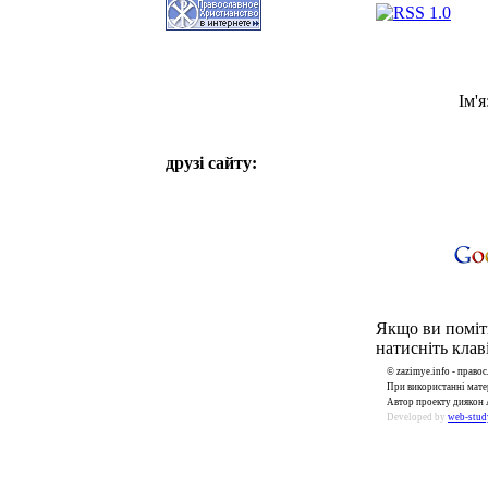
Ім'я
друзі сайту:
Якщо ви поміти
натисніть клаві
© zazimye.info - прав
При використанні матер
Автор проекту диякон 
Developed by
web-stud