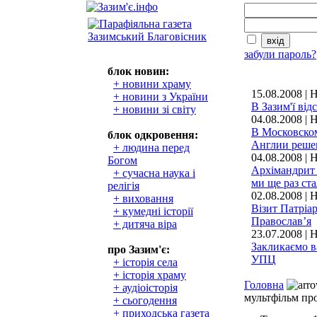
забули пароль?
блок новин:
+ новини храму
15.08.2008 |
+ новини з України
В Зазим'ї ві
+ новини зі світу
04.08.2008 | 
В Московско
блок одкровення:
Англии реше
+ людина перед
04.08.2008 | 
Богом
Архімандрит 
+ сучасна наука і
ми ще раз ста
релігія
02.08.2008 | 
+ виховання
Візит Патріа
+ кумедні історії
Православ’я
+ дитяча віра
23.07.2008 | 
Закликаємо 
про Зазим'є:
УПЦ
+ історія села
+ історія храму
Головна
+ аудіоісторія
мультфільм пр
+ сьогодення
+ приходська газета