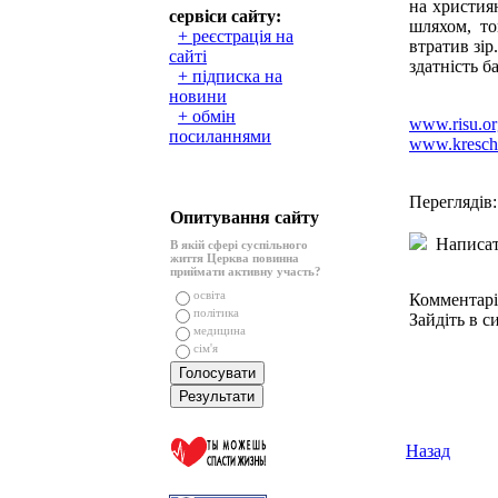
на христия
сервіси сайту:
шляхом, т
+ реєстрація на
втратив зі
сайті
здатність б
+ підписка на
новини
+ обмін
www.risu.or
посиланнями
www.krescha
Переглядів:
Опитування сайту
Написат
В якій сфері суспільного
життя Церква повинна
приймати активну участь?
освіта
Комментарі
політика
Зайдіть в с
медицина
сім'я
Назад