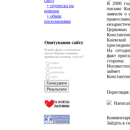
сайті
В 2000 го
+ підписка на
письмо Ко
новини
заявили о 
+ обмін
православн
посиланнями
евхаристи
Церковью
Константи
Киевской 
Опитування сайту
присоедине
В якій сфері суспільного
На сегодн
життя Церква повинна
факт пригл
приймати активну участь?
стороны 
освіта
Неизвестно
політика
займет 
медицина
Константин
сім'я
Переглядів:
Написат
Комментарі
Зайдіть в с