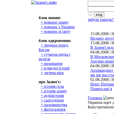
блок новин:
забули пароль?
+ новини храму
+ новини з України
+ новини зі світу
15.08.2008 |
Видано другй
блок одкровення:
15.08.2008 |
+ людина перед
В Зазим'ї ві
Богом
04.08.2008 | 
+ сучасна наука і
В Московско
релігія
Англии реше
+ виховання
04.08.2008 | 
+ кумедні історії
Архімандрит 
+ дитяча віра
ми ще раз ста
02.08.2008 | 
про Зазим'є:
Візит Патріа
+ історія села
Православ’я
+ історія храму
+ аудіоісторія
Головна
+ сьогодення
Украина идет 
+ паломництва
Константинопо
+ фотогалерея
+ координати храму