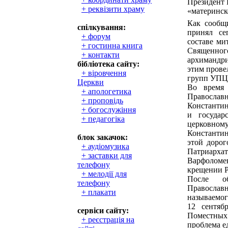
Президент 
+ реквізити храму
«материнск
Как сообщ
спілкування:
принял се
+ форум
составе ми
+ гостинна книга
Священно
+ контакти
архимандр
бібліотека сайту:
этим прове
+ віровчення
групп УПЦ
Церкви
Во время 
+ апологетика
Правосл
+ проповідь
Константин
+ богослужіння
и государ
+ педагогіка
церковном
Константин
блок закачок:
этой дорог
+ аудіомузика
Патриарх
+ заставки для
Варфоломею
телефону
крещении Р
+ мелодії для
После об
телефону
Православн
+ плакати
называемог
12 сентяб
сервіси сайту:
Поместных
+ реєстрація на
проблема е