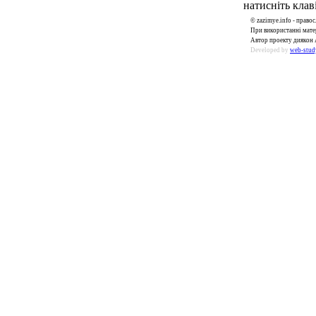
натисніть клаві
© zazimye.info - прав
При використанні матер
Автор проекту диякон 
Developed by
web-stud