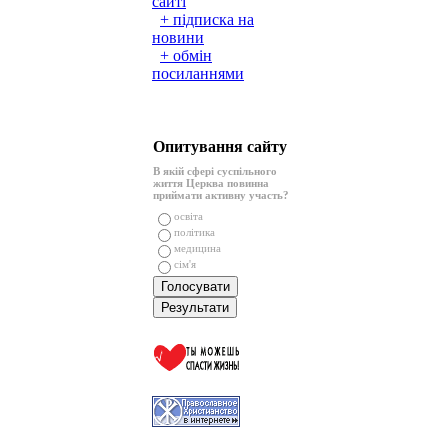
сайті
+ підписка на
новини
+ обмін
посиланнями
Опитування сайту
В якій сфері суспільного
життя Церква повинна
приймати активну участь?
освіта
політика
медицина
сім'я