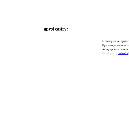
друзі сайту:
© zazimye.info - прав
При використанні матер
Автор проекту диякон 
Developed by
web-stud