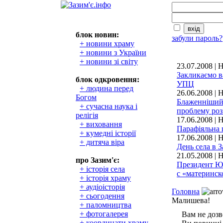
блок новин:
забули пароль?
+ новини храму
+ новини з України
+ новини зі світу
23.07.2008 | 
Закликаємо 
блок одкровення:
УПЦ
+ людина перед
26.06.2008 | 
Богом
Блаженніший
+ сучасна наука і
проблему роз
релігія
17.06.2008 |
+ виховання
Парафіяльна 
+ кумедні історії
17.06.2008 |
+ дитяча віра
День села в З
21.05.2008 | 
про Зазим'є:
Президент Ющ
+ історія села
с «материнск
+ історія храму
+ аудіоісторія
Головна
+ сьогодення
Малишева!
+ паломництва
+ фотогалерея
Вам не дозв
+ координати храму