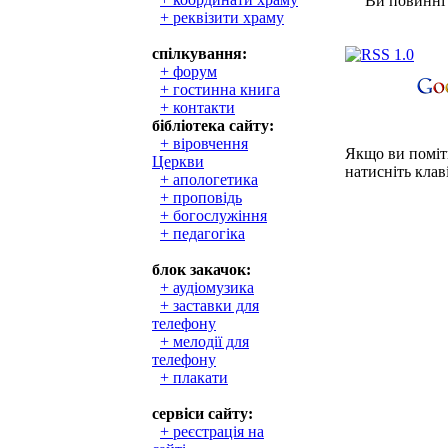
Ви повинні 
+ реквізити храму
спілкування:
+ форум
+ гостинна книга
+ контакти
бібліотека сайту:
+ віровчення
Якщо ви поміти
Церкви
натисніть клаві
+ апологетика
+ проповідь
+ богослужіння
+ педагогіка
блок закачок:
+ аудіомузика
+ заставки для
телефону
+ мелодії для
телефону
+ плакати
сервіси сайту:
+ реєстрація на