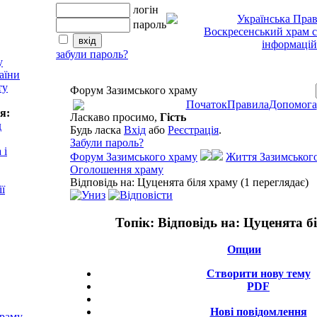
логін
пароль
забули пароль?
у
аїни
ту
Форум Зазимського храму
Початок
Правила
Допомога
я:
Ласкаво просимо,
Гість
д
Будь ласка
Вхід
або
Реєстрація
.
Забули пароль?
 і
Форум Зазимського храму
Життя Зазимськог
Оголошення храму
Відповідь на: Цуценята біля храму (1 переглядає)
ії
Топік:
Відповідь на: Цуценята б
Опции
Створити нову тему
PDF
Нові повідомлення
храму