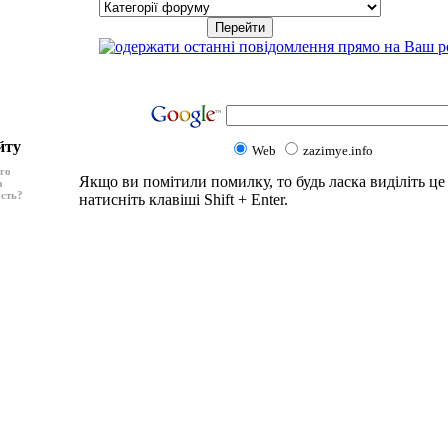
йту
Web
zazimye.info
ого
Якщо ви помітили помилку, то будь ласка виділіть це 
а
асть?
натисніть клавіші Shift + Enter.