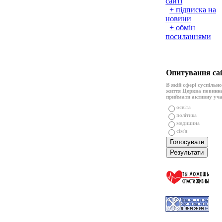
сайті
+ підписка на
новини
+ обмін
посиланнями
Опитування са
В якій сфері суспільн
життя Церква повинн
приймати активну уч
освіта
політика
медицина
сім'я