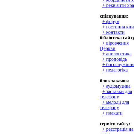
+ реквізити хр
спілкування:
+ форум
+ гостинна кни
+ контакти
бібліотека сайт
+ віровчення
Церкви
+ апологетика
+ проповідь
+ богослужінн
+ педагогіка
блок закачок:
+ аудіомузика
+ заставки для
телефону
+ мелодії для
телефону
+ плакати
сервіси сайту:
+ реєстрація на