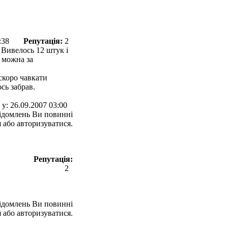
:38
Репутація:
2
 Вивелось 12 штук і
х можна за
 скоро чавкати
ось забрав.
 у: 26.09.2007 03:00
ідомлень Ви повинні
 або авторизуватися.
Репутація:
2
ідомлень Ви повинні
 або авторизуватися.