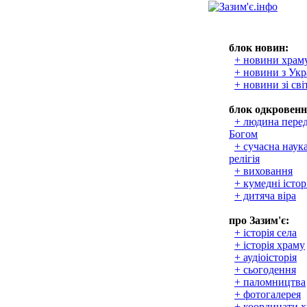
блок новин:
+ новини храм
+ новини з Укр
+ новини зі сві
блок одкровенн
+ людина пере
Богом
+ сучасна наука
релігія
+ виховання
+ кумедні істор
+ дитяча віра
про Зазим'є:
+ історія села
+ історія храму
+ аудіоісторія
+ сьогодення
+ паломництва
+ фотогалерея
+ координати 