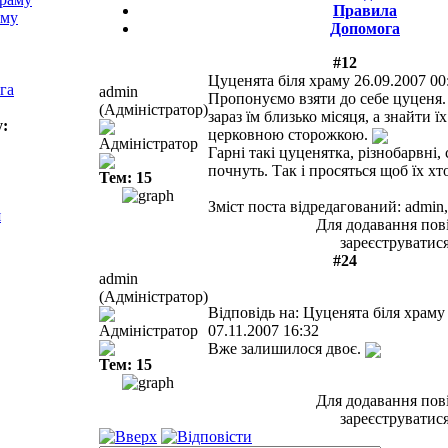
Правила
аму
Допомога
#12
Цуценята біля храму
26.09.2007 00
га
admin
Пропонуємо взяти до себе цуценя.
(Адміністратор)
зараз їм близько місяця, а знайти ї
у:
церковною сторожкою.
Адміністратор
Гарні такі цуценятка, різнобарвні,
почнуть. Так і просяться щоб їх хт
Тем: 15
Зміст поста відредагований: admin,
я
Для додавання пов
зареєструватися
#24
admin
(Адміністратор)
Відповідь на: Цуценята біля храму
Адміністратор
07.11.2007 16:32
Вже залишилося двоє.
Тем: 15
Для додавання пов
зареєструватися