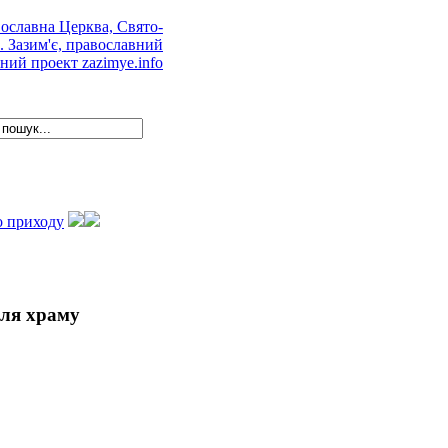
о приходу
іля храму