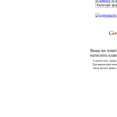
Якщо ви поміти
натисніть клаві
© zazimye.info - прав
При використанні матер
Автор проекту диякон 