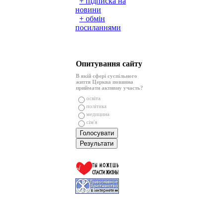
+ підписка на
новини
+ обмін
посиланнями
Опитування сайту
В якій сфері суспільного
життя Церква повинна
приймати активну участь?
освіта
політика
медицина
сім'я