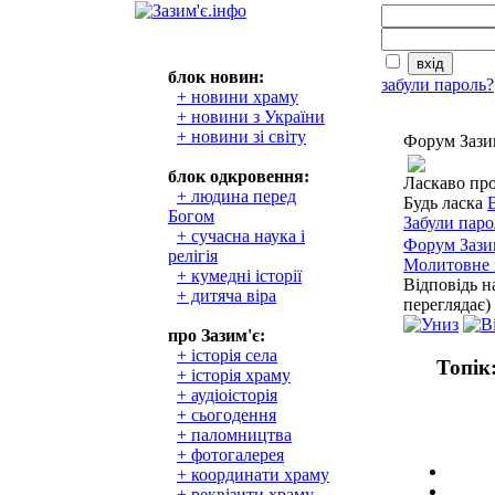
блок новин:
забули пароль?
+ новини храму
+ новини з України
+ новини зі світу
Форум Зази
блок одкровення:
Ласкаво пр
+ людина перед
Будь ласка
Богом
Забули паро
+ сучасна наука і
Форум Зази
релігія
Молитовне 
+ кумедні історії
Відповідь н
+ дитяча віра
переглядає)
про Зазим'є:
+ історія села
Топік
+ історія храму
+ аудіоісторія
+ сьогодення
+ паломництва
+ фотогалерея
+ координати храму
+ реквізити храму