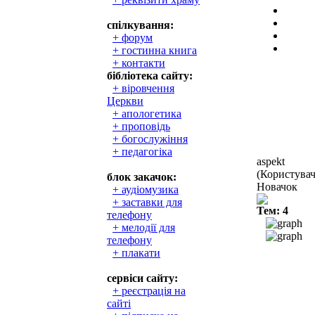
спілкування:
+ форум
+ гостинна книга
+ контакти
бібліотека сайту:
+ віровчення
Церкви
+ апологетика
+ проповідь
+ богослужіння
+ педагогіка
aspekt
(Користувач
блок закачок:
Новачок
+ аудіомузика
+ заставки для
Тем: 4
телефону
+ мелодії для
телефону
+ плакати
сервіси сайту:
+ реєстрація на
сайті