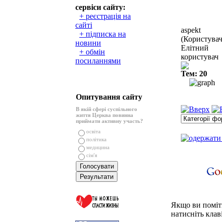
сервіси сайту:
+ реєстрація на
сайті
aspekt
+ підписка на
(Користувач
новини
Елітний
+ обмін
користувач
посиланнями
Тем: 20
Опитування сайту
В якій сфері суспільного
життя Церква повинна
приймати активну участь?
освіта
політика
медицина
сім'я
Якщо ви поміти
натисніть клаві