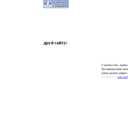
друзі сайту:
© zazimye.info - прав
При використанні матер
Автор проекту диякон 
Developed by
web-stud