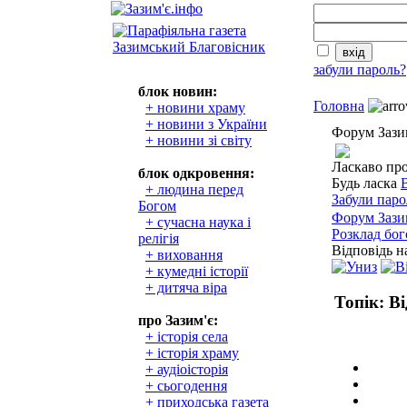
забули пароль?
блок новин:
Головна
+ новини храму
+ новини з України
Форум Зази
+ новини зі світу
Ласкаво пр
блок одкровення:
Будь ласка
+ людина перед
Забули паро
Богом
Форум Зази
+ сучасна наука і
Розклад бо
релігія
Відповідь н
+ виховання
+ кумедні історії
+ дитяча віра
Топік:
Ві
про Зазим'є:
+ історія села
+ історія храму
+ аудіоісторія
+ сьогодення
+ приходська газета