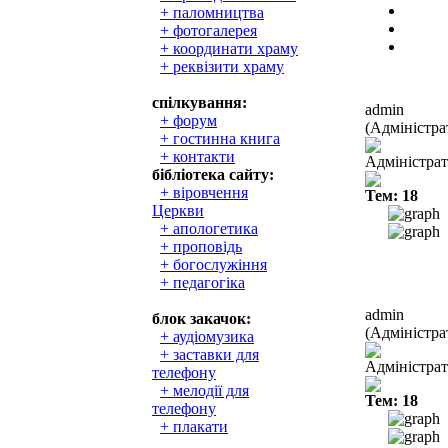
+ паломництва
+ фотогалерея
+ координати храму
+ реквізити храму
спілкування:
admin
+ форум
(Адміністра
+ гостинна книга
+ контакти
Адміністра
бібліотека сайту:
+ віровчення
Тем: 18
Церкви
+ апологетика
+ проповідь
+ богослужіння
+ педагогіка
admin
блок закачок:
(Адміністра
+ аудіомузика
+ заставки для
Адміністра
телефону
+ мелодії для
Тем: 18
телефону
+ плакати