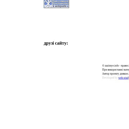
друзі сайту:
© zazimye.info - прав
При використанні матер
Автор проекту диякон 
Developed by
web-stud