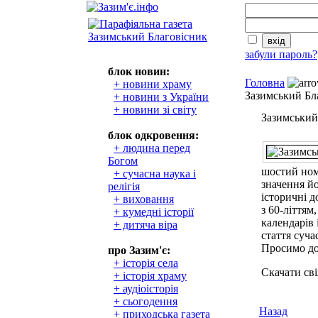
забули пароль?
блок новин:
Головна
+ новини храму
Зазимський Бл
+ новини з України
+ новини зі світу
Зазимський
блок одкровення:
+ людина перед
Богом
шостий ном
+ сучасна наука і
значення йо
релігія
історичні д
+ виховання
з 60-літтям
+ кумедні історії
календарів 
+ дитяча віра
стаття суча
Просимо до
про Зазим'є:
+ історія села
Скачати св
+ історія храму
+ аудіоісторія
+ сьогодення
Назад
+ приходська газета