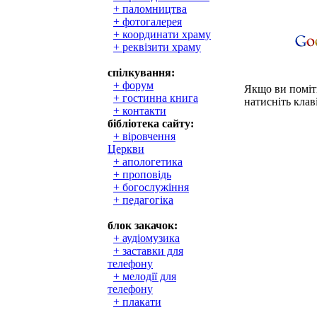
+ паломництва
+ фотогалерея
+ координати храму
+ реквізити храму
спілкування:
+ форум
Якщо ви поміти
+ гостинна книга
натисніть клаві
+ контакти
бібліотека сайту:
+ віровчення
Церкви
+ апологетика
+ проповідь
+ богослужіння
+ педагогіка
блок закачок:
+ аудіомузика
+ заставки для
телефону
+ мелодії для
телефону
+ плакати