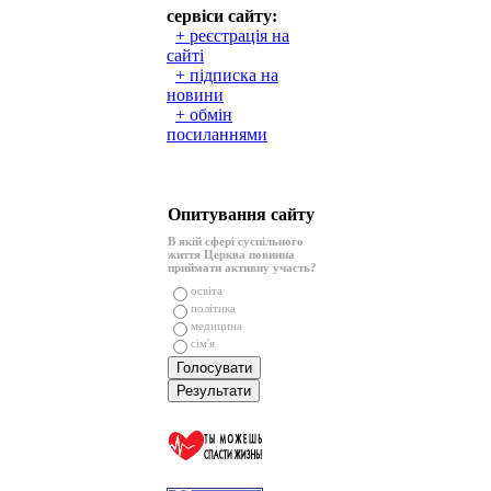
сервіси сайту:
+ реєстрація на
сайті
+ підписка на
новини
+ обмін
посиланнями
Опитування сайту
В якій сфері суспільного
життя Церква повинна
приймати активну участь?
освіта
політика
медицина
сім'я