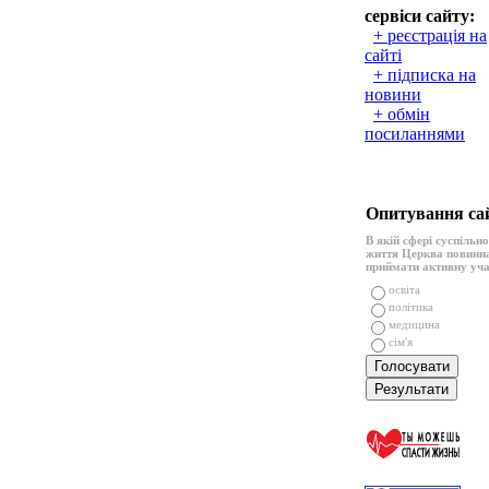
сервіси сайту:
+ реєстрація на
сайті
+ підписка на
новини
+ обмін
посиланнями
Опитування са
В якій сфері суспільн
життя Церква повинн
приймати активну уч
освіта
політика
медицина
сім'я