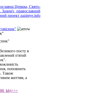
говісник"
к"
існик"
Великого посту в
тавлений п'ятий
ик".
можливість
ння, поповнить
в. Також
тивим життям, а
 700 kb)>>>