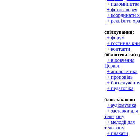
+ паломництва
+ фотогалерея
+ координати 
+ реквізити хр
спілкування:
+ форум
+ гостинна кни
+ контакти
бібліотека сайт
+ віровчення
Церкви
+ апологетика
+ проповідь
+ богослужінн
+ педагогіка
блок закачок:
+ аудіомузика
+ заставки для
телефону
+ мелодії для
телефону
+ плакати