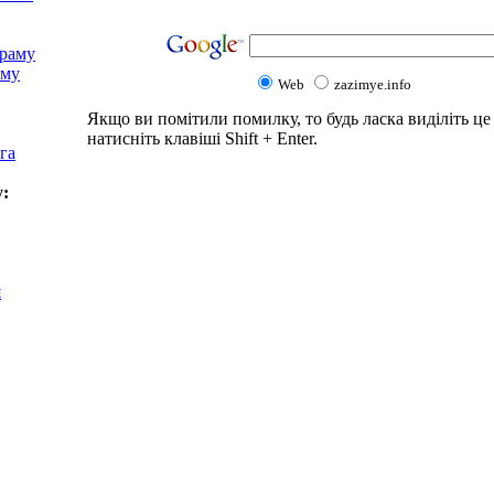
храму
аму
Web
zazimye.info
Якщо ви помітили помилку, то будь ласка виділіть це 
натисніть клавіші Shift + Enter.
га
у:
я