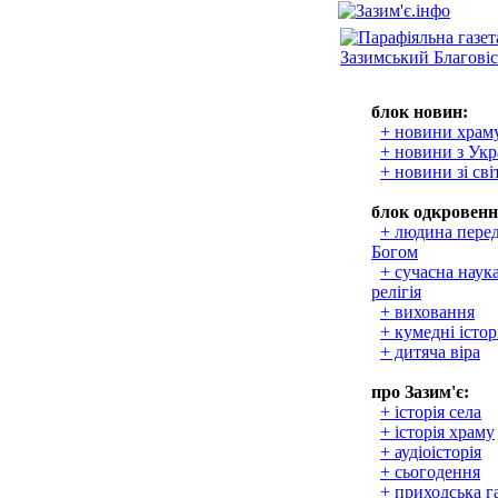
блок новин:
+ новини храм
+ новини з Укр
+ новини зі сві
блок одкровенн
+ людина пере
Богом
+ сучасна наука
релігія
+ виховання
+ кумедні істор
+ дитяча віра
про Зазим'є:
+ історія села
+ історія храму
+ аудіоісторія
+ сьогодення
+ приходська г