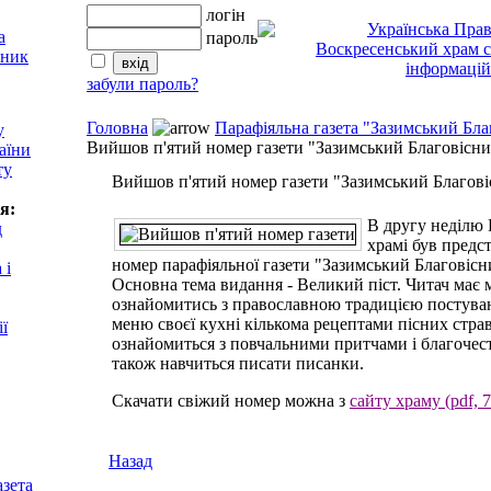
логін
пароль
забули пароль?
Головна
Парафіяльна газета "Зазимський Бла
у
Вийшов п'ятий номер газети "Зазимський Благовісни
аїни
ту
Вийшов п'ятий номер газети "Зазимський Благов
я:
В другу неділю 
д
храмі був предс
номер парафіяльної газети "Зазимський Благовісн
 і
Основна тема видання - Великий піст. Читач має 
ознайомитись з православною традицією постува
меню своєї кухні кількома рецептами пісних стра
ії
ознайомиться з повчальними притчами і благочес
також навчиться писати писанки.
Скачати свіжий номер можна з
сайту храму (pdf,
Назад
азета