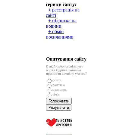
сервіси сайту:
+ реєстрація на
сайті
+ підписка на
новини
+ обмін
посиланнями
Опитування сайту
В якій сфері суспільного
життя Церква повинна
приймати активну участь?
освіта
політика
медицина
сім'я