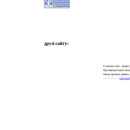
друзі сайту:
© zazimye.info - прав
При використанні матер
Автор проекту диякон 
Developed by
web-stud