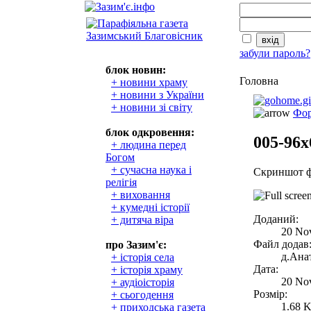
забули пароль?
блок новин:
Головна
+ новини храму
+ новини з України
+ новини зі світу
Фор
блок одкровення:
005-96x
+ людина перед
Богом
+ сучасна наука і
Скриншот ф
релігія
+ виховання
+ кумедні історії
Доданий:
+ дитяча віра
20 No
Файл додав
про Зазим'є:
д.Анат
+ історія села
Дата:
+ історія храму
20 No
+ аудіоісторія
Розмір:
+ сьогодення
1.68 
+ приходська газета