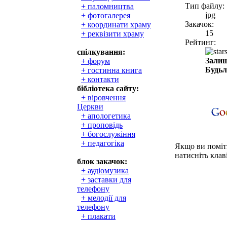
Тип файлу:
+ паломництва
jpg
+ фотогалерея
Закачок:
+ координати храму
15
+ реквізити храму
Рейтинг:
спілкування:
Залиш
+ форум
Будьл
+ гостинна книга
+ контакти
бібліотека сайту:
+ віровчення
Церкви
+ апологетика
+ проповідь
+ богослужіння
+ педагогіка
Якщо ви поміти
натисніть клаві
блок закачок:
+ аудіомузика
+ заставки для
телефону
+ мелодії для
телефону
+ плакати