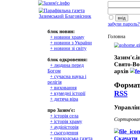
забули пароль?
блок новин:
Головна
+ новини храму
+ новини з України
+ новини зі світу
Зазим'є.
блок одкровення:
Свято-Во
+ людина перед
архів
Богом
+ сучасна наука і
релігія
Формат
+ виховання
RSS
+ кумедні історії
+ дитяча віра
Управлін
про Зазим'є:
+ історія села
Сортирова
+ історія храму
+ аудіоісторія
+ сьогодення
Скачати
+ приходська газета