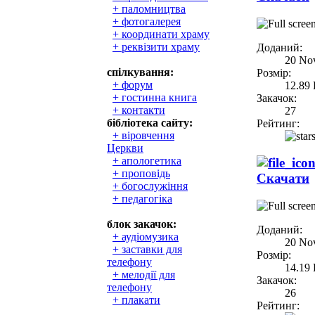
+ паломництва
+ фотогалерея
+ координати храму
+ реквізити храму
Доданий:
20 No
спілкування:
Розмір:
+ форум
12.89
+ гостинна книга
Закачок:
+ контакти
27
бібліотека сайту:
Рейтинг:
+ віровчення
Церкви
+ апологетика
+ проповідь
Скачати
+ богослужіння
+ педагогіка
блок закачок:
Доданий:
+ аудіомузика
20 No
+ заставки для
Розмір:
телефону
14.19
+ мелодії для
Закачок:
телефону
26
+ плакати
Рейтинг: