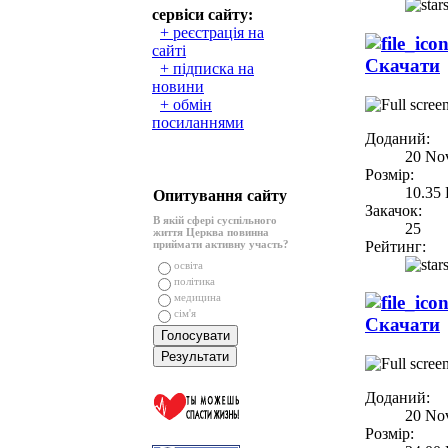
сервіси сайту:
+ реєстрація на
сайті
Скачати
+ підписка на
новини
+ обмін
посиланнями
Доданий:
20 No
Розмір:
10.35
Опитування сайту
Закачок:
В якій сфері суспільного
25
життя Церква повинна
Рейтинг:
приймати активну участь?
освіта
політика
медицина
сім'я
Скачати
Доданий:
20 No
Розмір: