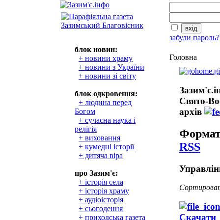
забули пароль?
блок новин:
Головна
+ новини храму
+ новини з України
+ новини зі світу
Зазим'є.
блок одкровення:
Свято-Во
+ людина перед
архів
Богом
+ сучасна наука і
релігія
Формат
+ виховання
RSS
+ кумедні історії
+ дитяча віра
Управлін
про Зазим'є:
+ історія села
Сортирова
+ історія храму
+ аудіоісторія
+ сьогодення
Скачати
+ приходська газета