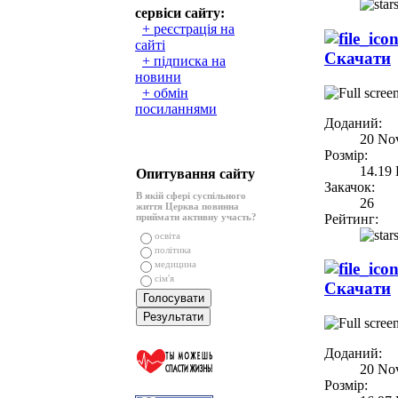
сервіси сайту:
+ реєстрація на
сайті
Скачати
+ підписка на
новини
+ обмін
посиланнями
Доданий:
20 No
Розмір:
14.19
Опитування сайту
Закачок:
В якій сфері суспільного
26
життя Церква повинна
Рейтинг:
приймати активну участь?
освіта
політика
медицина
сім'я
Скачати
Доданий:
20 No
Розмір: