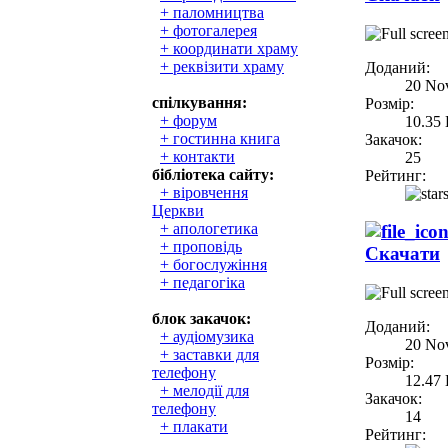
+ паломництва
+ фотогалерея
+ координати храму
+ реквізити храму
Доданий:
20 No
спілкування:
Розмір:
+ форум
10.35
+ гостинна книга
Закачок:
+ контакти
25
бібліотека сайту:
Рейтинг:
+ віровчення
Церкви
+ апологетика
+ проповідь
Скачати
+ богослужіння
+ педагогіка
блок закачок:
Доданий:
+ аудіомузика
20 No
+ заставки для
Розмір:
телефону
12.47
+ мелодії для
Закачок:
телефону
14
+ плакати
Рейтинг: