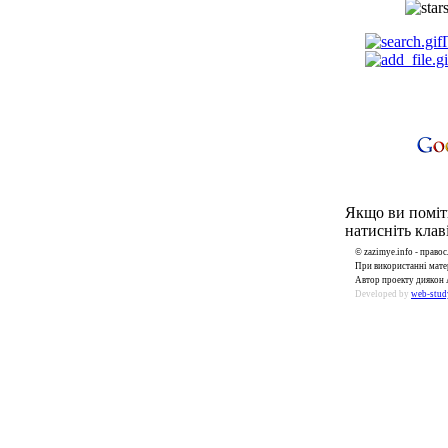
Якщо ви поміти
натисніть клаві
© zazimye.info - прав
При використанні матер
Автор проекту диякон 
Developed by
web-stud