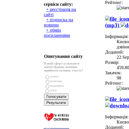
Рейтинг:
сервіси сайту:
+ реєстрація на
сайті
+ підписка на
(mp3)
новини
+ обмін
посиланнями
Інформація:
Києво
дзвін
Доданий:
Опитування сайту
22 Se
Розмір:
В якій сфері суспільного
459.8
життя Церква повинна
приймати активну участь?
Закачок:
освіта
98
політика
Рейтинг:
медицина
сім'я
Інформація:
Києво
Доданий: