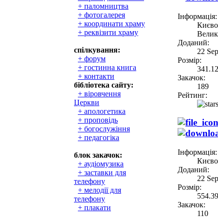
+ паломництва
+ фотогалерея
Інформація:
+ координати храму
Києво
+ реквізити храму
Велик
Доданий:
спілкування:
22 Se
+ форум
Розмір:
+ гостинна книга
341.1
+ контакти
Закачок:
бібліотека сайту:
189
+ віровчення
Рейтинг:
Церкви
+ апологетика
+ проповідь
+ богослужіння
+ педагогіка
Інформація:
блок закачок:
Києво
+ аудіомузика
Доданий:
+ заставки для
22 Se
телефону
Розмір:
+ мелодії для
554.3
телефону
Закачок:
+ плакати
110