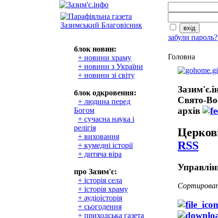
забули пароль?
блок новин:
Головна
+ новини храму
+ новини з України
+ новини зі світу
Зазим'є.
блок одкровення:
Свято-Во
+ людина перед
архів
Богом
+ сучасна наука і
релігія
Церков
+ виховання
RSS
+ кумедні історії
+ дитяча віра
Управлін
про Зазим'є:
+ історія села
Сортирова
+ історія храму
+ аудіоісторія
+ сьогодення
+ приходська газета