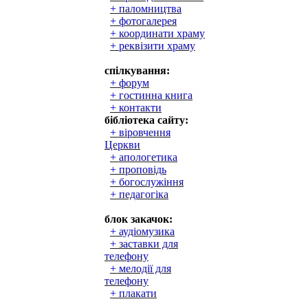
+ паломництва
+ фотогалерея
+ координати храму
+ реквізити храму
спілкування:
+ форум
+ гостинна книга
+ контакти
бібліотека сайту:
+ віровчення
Церкви
+ апологетика
+ проповідь
+ богослужіння
+ педагогіка
блок закачок:
+ аудіомузика
+ заставки для
телефону
+ мелодії для
телефону
+ плакати