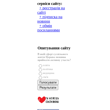
сервіси сайту:
+ реєстрація на
сайті
+ підписка на
новини
+ обмін
посиланнями
Опитування сайту
В якій сфері суспільного
життя Церква повинна
приймати активну участь?
освіта
політика
медицина
сім'я