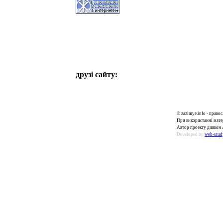
друзі сайту:
© zazimye.info - прав
При використанні матер
Автор проекту диякон 
Developed by
web-stud