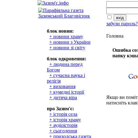
забули пароль?
блок новин:
Головна
+ новини храму
+ новини з України
+ новини зі світу
Ошибка соз
папку кэша
блок одкровення:
+ людина перед
Богом
+ сучасна наука і
релігія
+ виховання
+ кумедні історії
Якщо ви поміти
+ дитяча віра
натисніть клаві
про Зазим'є:
+ історія села
+ історія храму
+ аудіоісторія
+ сьогодення
+ приходська газета