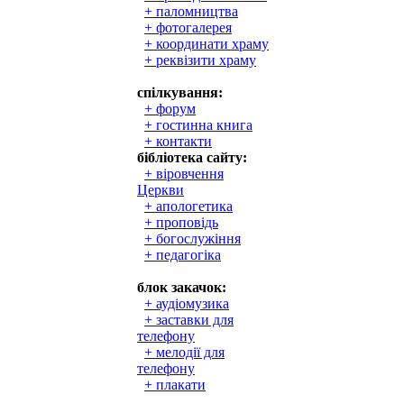
+ паломництва
+ фотогалерея
+ координати храму
+ реквізити храму
спілкування:
+ форум
+ гостинна книга
+ контакти
бібліотека сайту:
+ віровчення
Церкви
+ апологетика
+ проповідь
+ богослужіння
+ педагогіка
блок закачок:
+ аудіомузика
+ заставки для
телефону
+ мелодії для
телефону
+ плакати