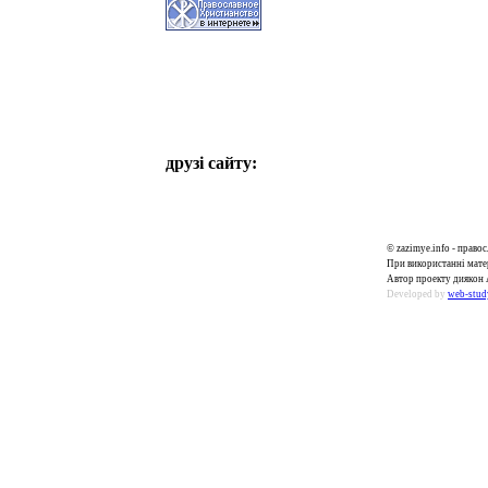
друзі сайту:
© zazimye.info - прав
При використанні матер
Автор проекту диякон 
Developed by
web-stud