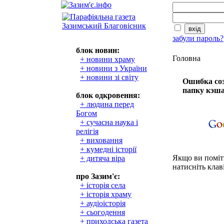
забули пароль?
блок новин:
Головна
+ новини храму
+ новини з України
+ новини зі світу
Ошибка соз
папку кэша
блок одкровення:
+ людина перед
Богом
+ сучасна наука і
релігія
+ виховання
+ кумедні історії
Якщо ви поміти
+ дитяча віра
натисніть клаві
про Зазим'є:
+ історія села
+ історія храму
+ аудіоісторія
+ сьогодення
+ приходська газета