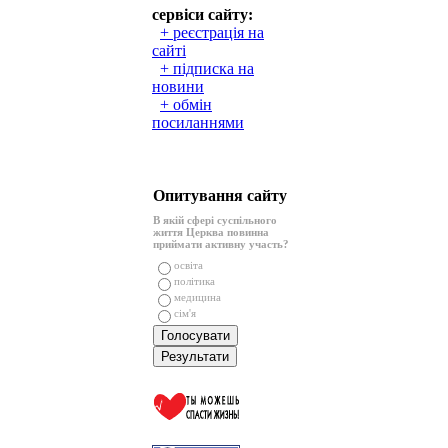
сервіси сайту:
+ реєстрація на
сайті
+ підписка на
новини
+ обмін
посиланнями
Опитування сайту
В якій сфері суспільного
життя Церква повинна
приймати активну участь?
освіта
політика
медицина
сім'я