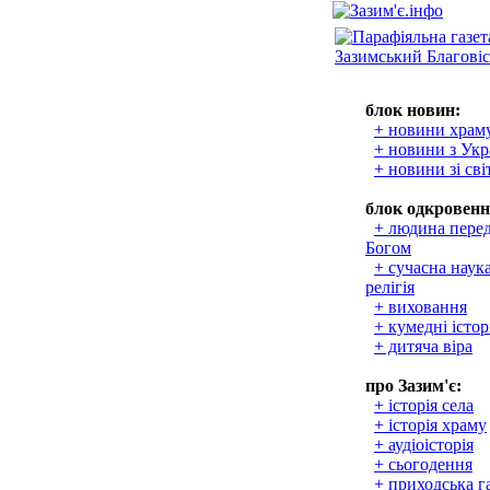
блок новин:
+ новини храм
+ новини з Укр
+ новини зі сві
блок одкровенн
+ людина пере
Богом
+ сучасна наука
релігія
+ виховання
+ кумедні істор
+ дитяча віра
про Зазим'є:
+ історія села
+ історія храму
+ аудіоісторія
+ сьогодення
+ приходська г