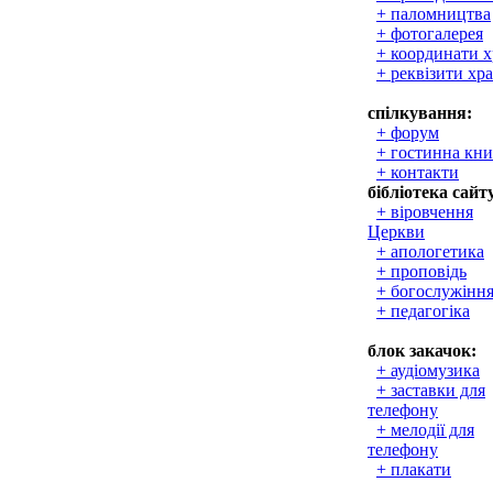
+ паломництва
+ фотогалерея
+ координати 
+ реквізити хр
спілкування:
+ форум
+ гостинна кни
+ контакти
бібліотека сайт
+ віровчення
Церкви
+ апологетика
+ проповідь
+ богослужінн
+ педагогіка
блок закачок:
+ аудіомузика
+ заставки для
телефону
+ мелодії для
телефону
+ плакати