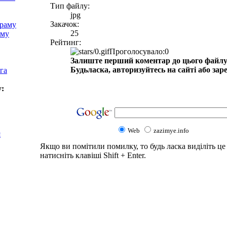
Тип файлу:
jpg
Закачок:
храму
25
аму
Рейтинг:
Проголосувало:0
Залиште перший коментар до цього файлу
Будьласка, авторизуйтесь на сайті або зар
га
у:
Web
zazimye.info
я
Якщо ви помітили помилку, то будь ласка виділіть це 
натисніть клавіші Shift + Enter.