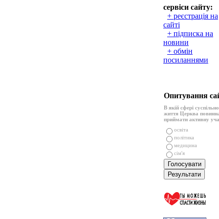
сервіси сайту:
+ реєстрація на
сайті
+ підписка на
новини
+ обмін
посиланнями
Опитування са
В якій сфері суспільн
життя Церква повинн
приймати активну уч
освіта
політика
медицина
сім'я