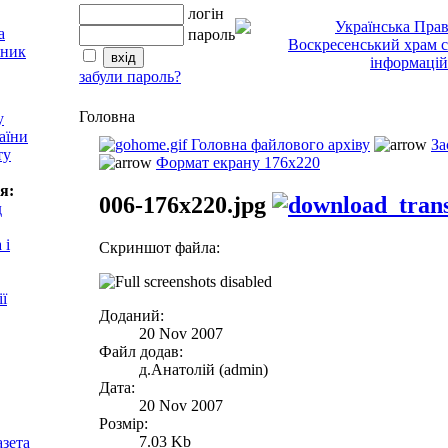
логін
пароль
забули пароль?
Головна
у
аїни
Головна файлового архіву
За
ту
Формат екрану 176x220
я:
006-176x220.jpg
д
 і
Скриншот файла:
ії
Доданий:
20 Nov 2007
Файл додав:
д.Анатолій (admin)
Дата:
20 Nov 2007
Розмір:
7.03 Kb
азета