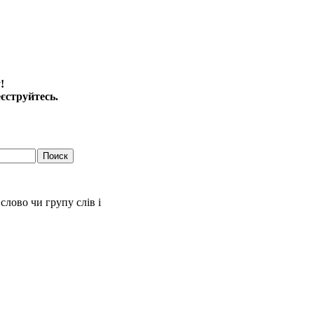
!
еєструйтесь.
слово чи групу слів і